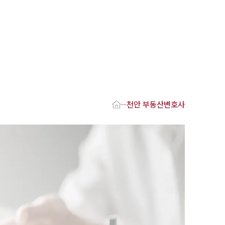
1800-7905
 강점
천안변호사
변호사
천안 부동산변호사
변호사
변호사
호사
·교통사고변호사
업무분야
요 업무사례
 오시는 길
담 상담접수