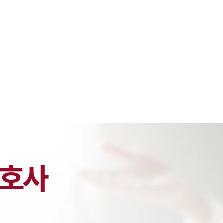
대륜 천안로펌
서울·대전·
천안형사전문
천안이혼전문
천안학교폭력
천안부동산변
천안음주운전
호사
천안변호사 
천안변호사 주
천안 분사무소
천안변호사상