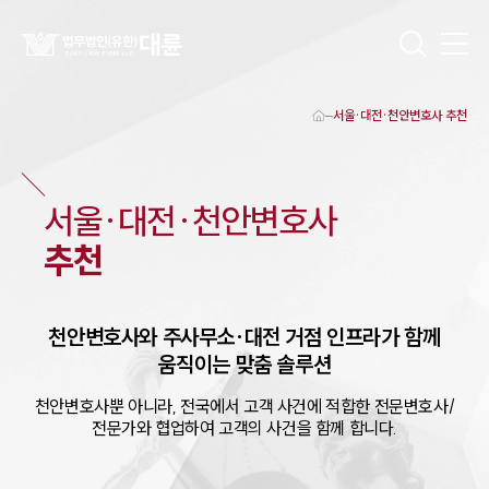
서울·대전·천안변호사 추천
대륜 천안로펌 강점
서울·대전·천안변호사
천안형사전문변호사
서울·대전·천안
변호사
천안이혼전문변호사
천안학교폭력변호사
추천
천안부동산변호사
천안음주운전·교통사고변호사
천안변호사 업무분야
천안변호사 주요 업무사례
천안
변호사와 주사무소·
대전
거점 인프라가 함께
천안 분사무소 오시는 길
움직이는 맞춤 솔루션
천안변호사상담 상담접수
채용정보
천안
변호사뿐 아니라, 전국에서 고객 사건에 적합한 전문변호사/
전문가와 협업하여 고객의 사건을 함께 합니다.