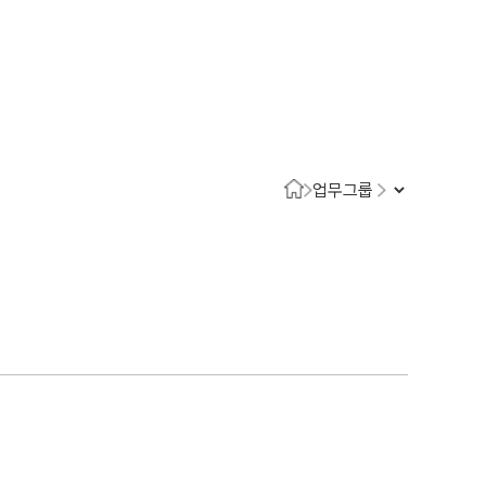
1800-7905
 강점
천안변호사
업무그룹
변호사
변호사
변호사
호사
·교통사고변호사
업무분야
요 업무사례
 오시는 길
담 상담접수