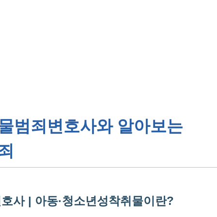
대륜 천안로펌
서울·대전·
천안형사전문
천안이혼전문
취물범죄
변호사와 알아보는
천안학교폭력
천안부동산변
죄
천안음주운전
천안변호사 
천안변호사 주
천안 분사무소
사 | 아동·청소년성착취물이란?
천안변호사상