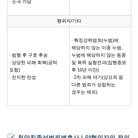
∙ 소극 가담
행위자/기타
∙ 특정강력범죄(누범)에
해당하지 않는 이종 누범,
∙ 범행 후 구호 후송
누범에 해당하지 않는 동종
∙ 상당한 피해 회복(공탁
및 폭력 실형전과(집행종료
포함)
후 10년 미만)
∙ 진지한 반성
∙ 2차 피해 야기(강요죄 등
다른 범죄가 성립하는
경우는 제외)
천안친족성범죄변호사 | 양형인자의 정의