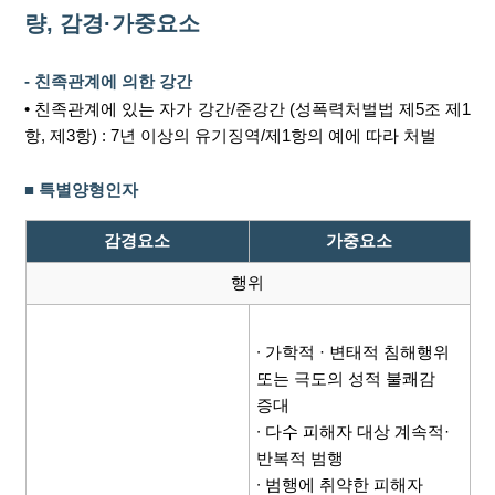
량, 감경·가중요소
- 친족관계에 의한 강간
• 친족관계에 있는 자가 강간/준강간 (성폭력처벌법 제5조 제1
항, 제3항) : 7년 이상의 유기징역/제1항의 예에 따라 처벌
■ 특별양형인자
감경요소
가중요소
행위
∙ 가학적 · 변태적 침해행위
또는 극도의 성적 불쾌감
증대
∙ 다수 피해자 대상 계속적·
반복적 범행
∙ 범행에 취약한 피해자