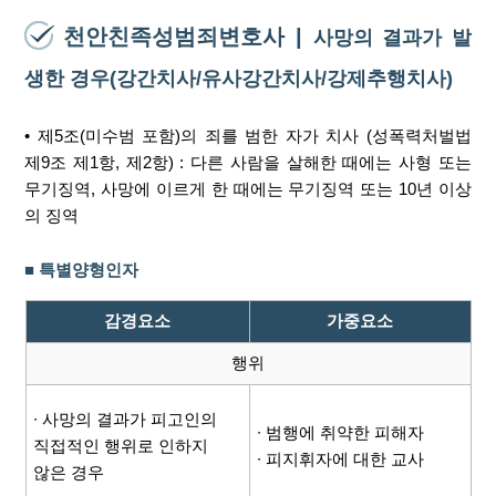
천안친족성범죄변호사 |
사망의 결과가 발
생한 경우(강간치사/유사강간치사/강제추행치사)
• 제5조(미수범 포함)의 죄를 범한 자가 치사 (성폭력처벌법
제9조 제1항, 제2항) : 다른 사람을 살해한 때에는 사형 또는
무기징역, 사망에 이르게 한 때에는 무기징역 또는 10년 이상
의 징역
■ 특별양형인자
감경요소
가중요소
행위
∙ 사망의 결과가 피고인의
∙ 범행에 취약한 피해자
직접적인 행위로 인하지
∙ 피지휘자에 대한 교사
않은 경우