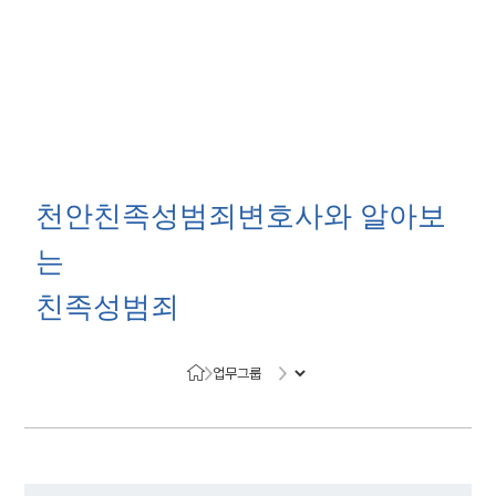
대륜 천안로펌 강점
서울·대전·천안변호사
천안형사전문변호사
천안
친족성범죄
변호사와 알아보
천안이혼전문변호사
천안학교폭력변호사
는
천안부동산변호사
천안음주운전·교통사고변호사
친족성범죄
천안변호사 업무분야
천안변호사 주요 업무사례
천안 분사무소 오시는 길
천안변호사상담 상담접수
업무그룹
채용정보