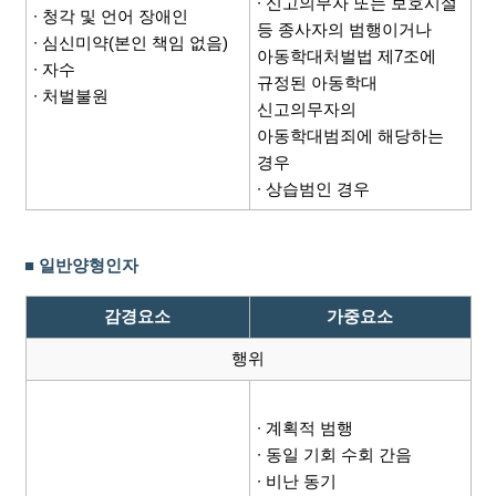
∙ 신고의무자 또는 보호시설
∙ 청각 및 언어 장애인
등 종사자의 범행이거나
∙ 심신미약(본인 책임 없음)
아동학대처벌법 제7조에
∙ 자수
규정된 아동학대
∙ 처벌불원
신고의무자의
아동학대범죄에 해당하는
경우
∙ 상습범인 경우
■ 일반양형인자
감경요소
가중요소
행위
∙ 계획적 범행
∙ 동일 기회 수회 간음
∙ 비난 동기