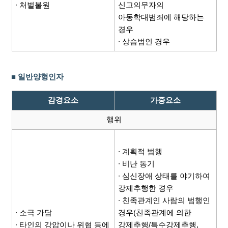
∙ 처벌불원
신고의무자의
아동학대범죄에 해당하는
경우
∙ 상습범인 경우
■ 일반양형인자
감경요소
가중요소
행위
∙ 계획적 범행
∙ 비난 동기
∙ 심신장애 상태를 야기하여
강제추행한 경우
∙ 친족관계인 사람의 범행인
∙ 소극 가담
경우(친족관계에 의한
∙ 타인의 강압이나 위협 등에
강제추행/특수강제추행,