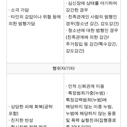
∙ 심신장애 상태를 야기하여
∙ 소극 가담
강간한 경우
∙ 타인의 강압이나 위협 등에
∙ 친족관계인 사람의 범행인
의한 범행가담
경우(청소년 강간, 강도강간)
∙ 청소년에 대한 범행인 경우
(친족관계에 의한 강간/
주거침입 등 강간/특수강간,
강도강간)
행위자/기타
∙ 인적 신뢰관계 이용
∙ 특정범죄가중(누범) ·
특정강력범죄(누범)에
∙ 상당한 피해 회복(공탁
해당하지 않는 이종 누범,
포함)
누범에 해당하지 않는 동종
∙ 진지한 반성
및 폭력 실형전과(집행종료
∙ 형사처벌 전력 없음
후 10년 미만)