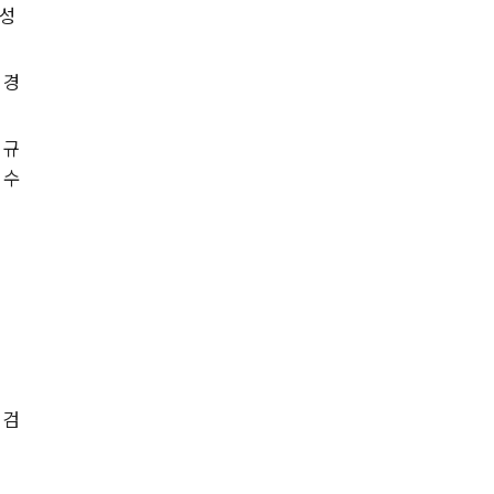
성 
 경
 규
 수
 검