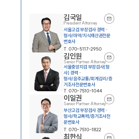
김국일
President Attorney
서울고검 부장검사 경력 ·
형사/마약/지식재산권전문
변호사
T.
070-5117-2950
김인원
Senior Partner Attorney
서울중앙지검 부장검사[형
사] 경력 ·
형사/음주교통/회계감리/증
거조사전문변호사
T.
070-7510-1044
이일권
Senior Partner Attorney
부산고검 부장검사 경력 ·
형사/학교폭력/증거조사전
문변호사
T.
070-7510-1822
최한식