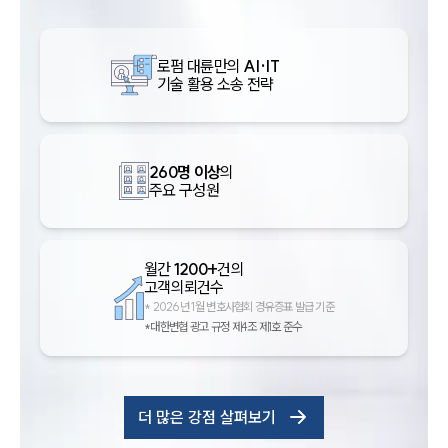
로펌 대륜만의
AI·IT
기술 활용 소송 전략
260명 이상
의
주요 구성원
월간
1200+
건의
고객의뢰건수
*
2026년 1월 변호사협회 경유증표 발급 기준
*대한변협 광고 규정 제4조 제1호 준수
더 많은 강점 살펴보기