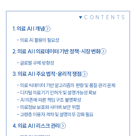
1800-7905
CONTENTS
1
.
의료 AI | 개념
-
의료 AI 활용의 필요성
2
.
의료 AI | 의료데이터 기반 정책·시장 변화
-
글로벌 규제 방향성
3
.
의료 AI | 주요 법적·윤리적 쟁점
-
의료 빅데이터 기반 알고리즘의 편향 및 품질 관리 문제
-
디지털 의료기기 인허가 및 설명가능성 확보
-
AI 의존에 따른 책임 구조 불명확성
-
의료정보 보호와 사이버 보안 위협
-
고령층 이용자 격차 및 설명의무 강화 필요
4
.
의료 AI | 리스크 관리