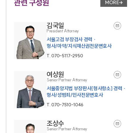
관련 구성원
MORE
변호사 페
김국일
President Attorney
서울고검 부장검사 경력 ·
형사/마약/지식재산권전문변호사
T.
070-5117-2950
여상원
Senior Partner Attorney
서울중앙지법 부장판사[형사항소] 경력 ·
형사/성범죄/민사전문변호사
T.
070-7510-1046
조상수
Senior Partner Attorney