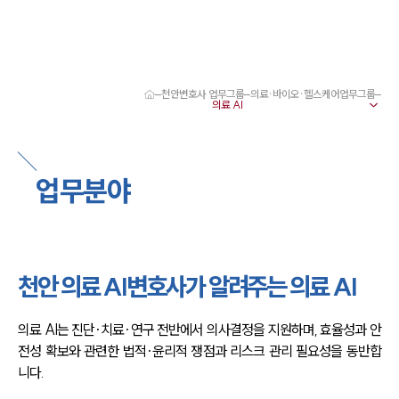
천안변호사 업무그룹
의료·바이오·헬스케어업무그룹
대륜 천안로펌 강점
서울·대전·천안변호사
천안형사전문변호사
천안이혼전문변호사
업무분야
천안학교폭력변호사
천안부동산변호사
천안음주운전·교통사고변호사
천안변호사 업무분야
천안변호사 주요 업무사례
천안 의료 AI변호사가 알려주는 의료 AI
천안 분사무소 오시는 길
천안변호사상담 상담접수
채용정보
의료 AI는 진단·치료·연구 전반에서 의사결정을 지원하며, 효율성과 안
전성 확보와 관련한 법적·윤리적 쟁점과 리스크 관리 필요성을 동반합
니다.