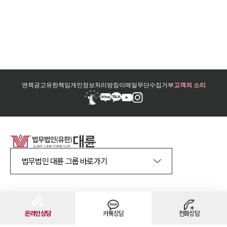
면책공고
유한책임
개인정보처리방침
이메일무단수집거부
고객의 소리
법무법인 대륜 그룹 바로가기
법무법인(유한) 대륜
법률상담접수
1800-7905
온라인상담
카톡상담
전화상담
사업자등록번호
468-81-02178