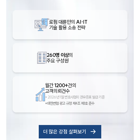
로펌 대륜만의
AI·IT
기술 활용 소송 전략
260명 이상
의
주요 구성원
월간
1200+
건의
고객의뢰건수
*
2026년 1월 변호사협회 경유증표 발급 기준
*대한변협 광고 규정 제4조 제1호 준수
더 많은 강점 살펴보기