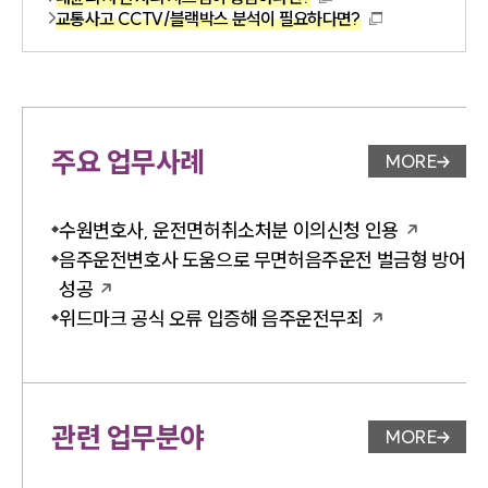
교통사고 CCTV/블랙박스 분석이 필요하다면?
주요 업무사례
MORE
업무사례 
수원변호사, 운전면허취소처분 이의신청 인용
음주운전변호사 도움으로 무면허음주운전 벌금형 방어
성공
위드마크 공식 오류 입증해 음주운전무죄
관련 업무분야
MORE
업무분야 