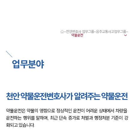
천안변호사 업무그룹
음주교통사고업무그룹
대륜 천안로펌 강점
서울·대전·천안변호사
천안형사전문변호사
천안이혼전문변호사
업무분야
천안학교폭력변호사
천안부동산변호사
천안음주운전·교통사고변호사
천안변호사 업무분야
천안변호사 주요 업무사례
천안 약물운전변호사가 알려주는 약물운전
천안 분사무소 오시는 길
천안변호사상담 상담접수
채용정보
약물운전은 약물의 영향으로 정상적인 운전이 어려운 상태에서 차량을 
운전하는 행위를 말하며, 최근 단속 증가로 처벌과 행정처분 기준이 강
화되고 있습니다.