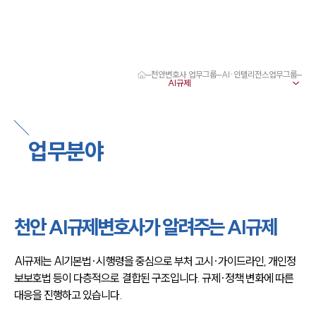
천안변호사 업무그룹
AI·인텔리전스업무그룹
대륜 천안로펌 강점
서울·대전·천안변호사
천안형사전문변호사
천안이혼전문변호사
업무분야
천안학교폭력변호사
천안부동산변호사
천안음주운전·교통사고변호사
천안변호사 업무분야
천안변호사 주요 업무사례
천안 AI규제변호사가 알려주는 AI규제
천안 분사무소 오시는 길
천안변호사상담 상담접수
채용정보
AI규제는 AI기본법·시행령을 중심으로 부처 고시·가이드라인, 개인정
보보호법 등이 다층적으로 결합된 구조입니다. 규제·정책 변화에 따른 
대응을 진행하고 있습니다.