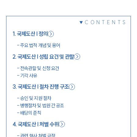
1800-7905
CONTENTS
1
.
국제도산 | 정의
-
주요 법적 개념 및 용어
2
.
국제도산 | 성립 요건 및 관할
-
전속관할 및 신청 요건
-
기각 사유
3
.
국제도산 | 절차 진행 구조
-
승인 및 지원 절차
-
병행절차 및 법원 간 공조
-
배당의 준칙
4
.
국제도산 | 처벌 수위
-
관련 형사 처벌 규정