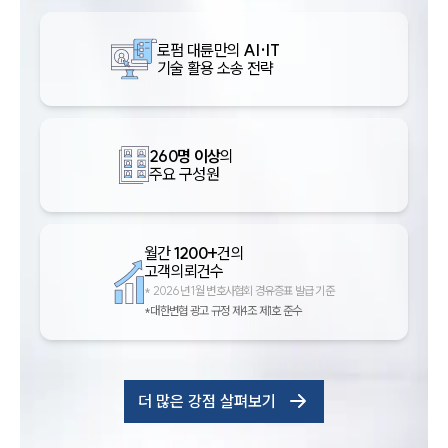
로펌 대륜만의
AI·IT
기술 활용 소송 전략
260명 이상
의
주요 구성원
월간
1200+
건의
고객의뢰건수
*
2026년 1월 변호사협회 경유증표 발급 기준
*대한변협 광고 규정 제4조 제1호 준수
더 많은 강점 살펴보기