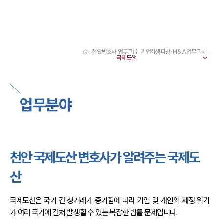
천안변호사 업무그룹
기업회생파산·M&A업무그룹
대륜 천안로펌 강점
서울·대전·천안변호사
천안형사전문변호사
천안이혼전문변호사
업무분야
천안학교폭력변호사
천안부동산변호사
천안음주운전·교통사고변호사
천안변호사 업무분야
천안변호사 주요 업무사례
천안 국제도산 변호사가 알려주는 국제도
천안 분사무소 오시는 길
천안변호사상담 상담접수
산
채용정보
국제도산은 국가 간 상거래가 증가함에 따라 기업 및 개인의 재정 위기
가 여러 국가에 걸쳐 발생할 수 있는 복잡한 법률 문제입니다.