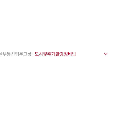
1800-7905
 강점
천안변호사
설부동산업무그룹
변호사
변호사
변호사
호사
·교통사고변호사
업무분야
요 업무사례
 오시는 길
담 상담접수