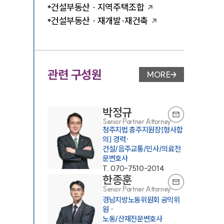
건설부동산 · 지역주택조합
건설부동산 · 재개발·재건축
관련 구성원
MORE
변호사 페이지 이동
박정규
Senior Partner Attorney
청주지법 충주지원장[형사합
의] 경력·
건설/음주교통/민사/의료전
문변호사
T.
070-7510-2014
한종훈
Senior Partner Attorney
경남지방노동위원회 공익위
원 ·
노동/산재전문변호사