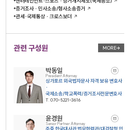
엔터테인먼트·스포츠 · 증거개시제도(국제공조)
증거조사 · 민사소송/형사소송증거
관세·국제통상 · 크로스보더
관련 구성원
MORE
변호사 페
박동일
President Attorney
싱가포르 외국법자문사 자격 보유 변호사
·
국제소송/학교폭력/증거조사전문변호사
T.
070-5221-3616
윤경원
Senior Partner Attorney
주중 한국대사관 법무협력관/대검찰청 인