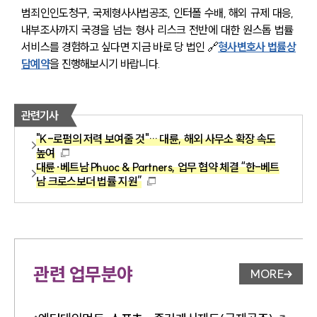
범죄인인도청구, 국제형사사법공조, 인터폴 수배, 해외 규제 대응, 
내부조사까지 국경을 넘는 형사 리스크 전반에 대한 원스톱 법률 
서비스를 경험하고 싶다면 지금 바로 당 법인 🔗
형사변호사 법률상
담예약
을 진행해보시기 바랍니다.
관련기사
"K-로펌의 저력 보여줄 것"… 대륜, 해외 사무소 확장 속도
높여
대륜·베트남 Phuoc & Partners, 업무 협약 체결 “한-베트
남 크로스보더 법률 지원”
관련 업무분야
MORE
업무분야 