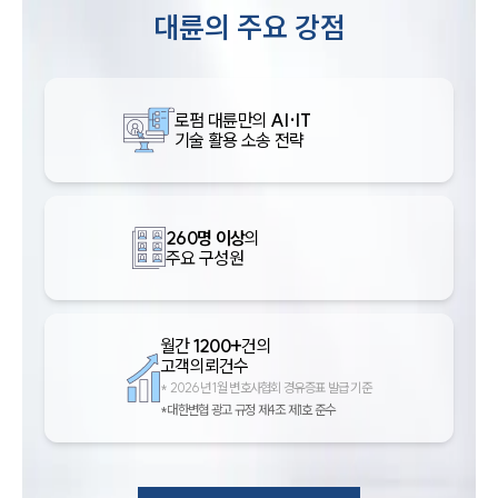
대륜의 주요 강점
로펌 대륜만의
AI·IT
기술 활용 소송 전략
260명 이상
의
주요 구성원
월간
1200+
건의
고객의뢰건수
*
2026년 1월 변호사협회 경유증표 발급 기준
*대한변협 광고 규정 제4조 제1호 준수