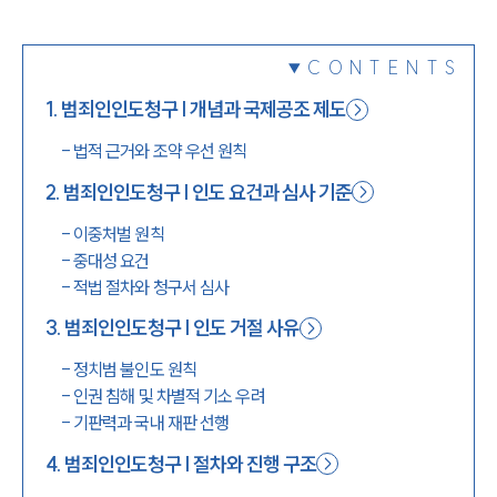
1800-7905
CONTENTS
1
.
범죄인인도청구 | 개념과 국제공조 제도
-
법적 근거와 조약 우선 원칙
2
.
범죄인인도청구 | 인도 요건과 심사 기준
-
이중처벌 원칙
-
중대성 요건
-
적법 절차와 청구서 심사
3
.
범죄인인도청구 | 인도 거절 사유
-
정치범 불인도 원칙
-
인권 침해 및 차별적 기소 우려
-
기판력과 국내 재판 선행
4
.
범죄인인도청구 | 절차와 진행 구조