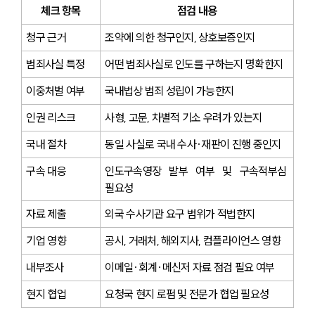
체크 항목
점검 내용
청구 근거
조약에 의한 청구인지, 상호보증인지
범죄사실 특정
어떤 범죄사실로 인도를 구하는지 명확한지
이중처벌 여부
국내법상 범죄 성립이 가능한지
인권 리스크
사형, 고문, 차별적 기소 우려가 있는지
국내 절차
동일 사실로 국내 수사·재판이 진행 중인지
구속 대응
인도구속영장 발부 여부 및 구속적부심 
필요성
자료 제출
외국 수사기관 요구 범위가 적법한지
기업 영향
공시, 거래처, 해외지사, 컴플라이언스 영향
내부조사
이메일·회계·메신저 자료 점검 필요 여부
현지 협업
요청국 현지 로펌 및 전문가 협업 필요성