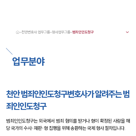
천안변호사 업무그룹
형사업무그룹
대륜 천안로펌 강점
서울·대전·천안변호사
천안형사전문변호사
업무분야
천안이혼전문변호사
천안학교폭력변호사
천안부동산변호사
천안음주운전·교통사고변호사
천안변호사 업무분야
천안변호사 주요 업무사례
천안 범죄인인도청구변호사가 알려주는 범
천안 분사무소 오시는 길
천안변호사상담 상담접수
죄인인도청구
채용정보
범죄인인도청구는 외국에서 범죄 혐의를 받거나 형이 확정된 사람을 해
당 국가의 수사·재판·형 집행을 위해 송환하는 국제 형사 절차입니다.