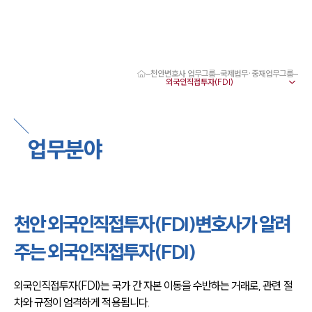
천안변호사 업무그룹
국제법무·중재업무그룹
대륜 천안로펌 강점
서울·대전·천안변호사
천안형사전문변호사
천안이혼전문변호사
업무분야
천안학교폭력변호사
천안부동산변호사
천안음주운전·교통사고변호사
천안변호사 업무분야
천안변호사 주요 업무사례
천안 외국인직접투자(FDI)변호사가 알려
천안 분사무소 오시는 길
천안변호사상담 상담접수
주는 외국인직접투자(FDI)
채용정보
외국인직접투자(FDI)는 국가 간 자본 이동을 수반하는 거래로, 관련 절
차와 규정이 엄격하게 적용됩니다.