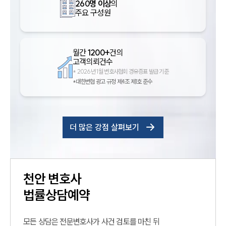
260명 이상
의
주요 구성원
월간
1200+
건의
고객의뢰건수
*
2026년 1월 변호사협회 경유증표 발급 기준
*대한변협 광고 규정 제4조 제1호 준수
더 많은 강점 살펴보기
천안
변호사
법률상담예약
모든 상담은 전문변호사가 사건 검토를 마친 뒤