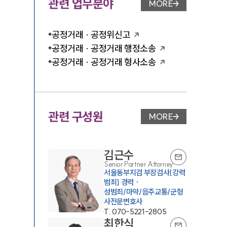
관련 업무분야
MORE
업무분야 페이지 이
공정거래 · 공정위신고
공정거래 · 공정거래 행정소송
공정거래 · 공정거래 형사소송
관련 구성원
MORE
변호사 페이지 이동
김근수
Senior Partner Attorney
서울동부지검 부장검사[강력
범죄] 경력 ·
성범죄/마약/음주교통/군형
사전문변호사
T.
070-5221-2805
최한식