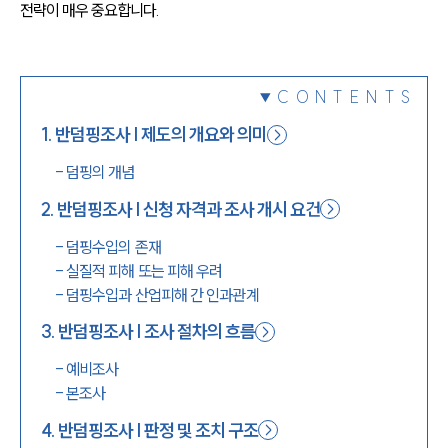
전략이 매우 중요합니다.
1800-7905
CONTENTS
1
.
반덤핑조사 | 제도의 개요와 의미
-
덤핑의 개념
2
.
반덤핑조사 | 신청 자격과 조사 개시 요건
-
덤핑수입의 존재
-
실질적 피해 또는 피해 우려
-
덤핑수입과 산업피해 간 인과관계
3
.
반덤핑조사 | 조사 절차의 흐름
-
예비조사
-
본조사
4
.
반덤핑조사 | 판정 및 조치 구조