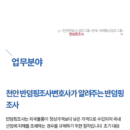
천안변호사 업무그룹
관세·국제통상업무그룹
대륜 천안로펌 강점
서울·대전·천안변호사
천안형사전문변호사
천안이혼전문변호사
업무분야
천안학교폭력변호사
천안부동산변호사
천안음주운전·교통사고변호사
천안변호사 업무분야
천안변호사 주요 업무사례
천안 반덤핑조사변호사가 알려주는 반덤핑
천안 분사무소 오시는 길
천안변호사상담 상담접수
조사
채용정보
반덤핑조사는 외국물품이 정상가격보다 낮은 가격으로 수입되어 국내
산업에 피해를 초래하는 경우를 규제하기 위한 절차입니다. 초기 대응 