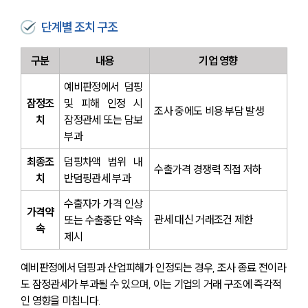
단계별 조치 구조
구분
내용
기업 영향
예비판정에서 덤핑 
잠정조
및 피해 인정 시 
조사 중에도 비용 부담 발생
치
잠정관세 또는 담보 
부과
최종조
덤핑차액 범위 내 
수출가격 경쟁력 직접 저하
치
반덤핑관세 부과
수출자가 가격 인상 
가격약
관세 대신 거래조건 제한
또는 수출중단 약속 
속
제시
예비판정에서 덤핑과 산업피해가 인정되는 경우, 조사 종료 전이라
도 잠정관세가 부과될 수 있으며, 이는 기업의 거래 구조에 즉각적
인 영향을 미칩니다.