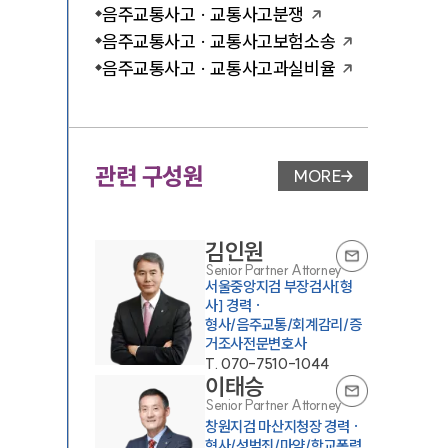
음주교통사고 · 교통사고분쟁
음주교통사고 · 교통사고보험소송
음주교통사고 · 교통사고과실비율
관련 구성원
MORE
변호사 페이지 이동
김인원
Senior Partner Attorney
서울중앙지검 부장검사[형
사] 경력 ·
형사/음주교통/회계감리/증
거조사전문변호사
T.
070-7510-1044
이태승
Senior Partner Attorney
창원지검 마산지청장 경력 ·
형사/성범죄/마약/학교폭력