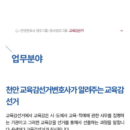
천안변호사 업무그룹
형사업무그룹
대륜 천안로펌 강점
서울·대전·천안변호사
천안형사전문변호사
업무분야
천안이혼전문변호사
천안학교폭력변호사
천안부동산변호사
천안음주운전·교통사고변호사
천안변호사 업무분야
천안변호사 주요 업무사례
천안 교육감선거변호사가 알려주는 교육감
천안 분사무소 오시는 길
천안변호사상담 상담접수
선거
채용정보
교육감선거에서 교육감은 시·도에서 교육·학예에 관한 사무를 집행하
는 기관이고 그러한 교육감을 선거를 통해서 선출하는 과정을 말합니
다. 4년마다 교육감선거가 실시됩니다.