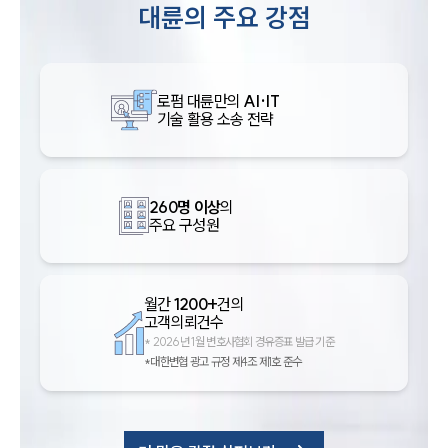
대륜의 주요 강점
로펌 대륜만의
AI·IT
기술 활용 소송 전략
260명 이상
의
주요 구성원
월간
1200+
건의
고객의뢰건수
*
2026년 1월 변호사협회 경유증표 발급 기준
*대한변협 광고 규정 제4조 제1호 준수