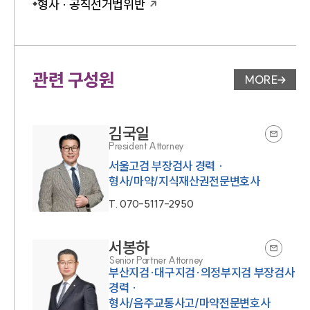
형사 · 공직선거법위반
관련 구성원
MORE
변호사 페
김국일
President Attorney
서울고검 부장검사 경력 ·
형사/마약/지식재산권전문변호사
T.
070-5117-2950
서봉하
Senior Partner Attorney
부산지검·대구지검·의정부지검 부장검사
경력 ·
형사/음주교통사고/마약전문변호사