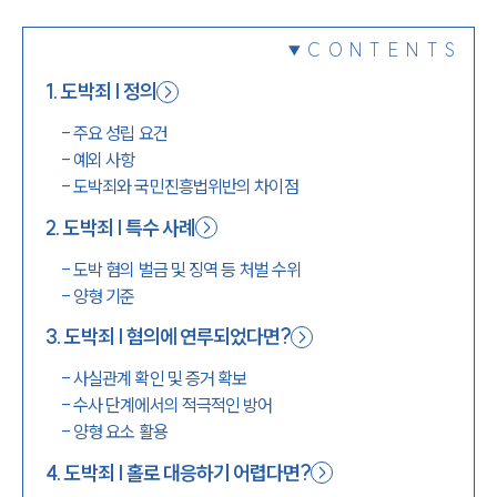
1800-7905
CONTENTS
1
.
도박죄 | 정의
-
주요 성립 요건
-
예외 사항
-
도박죄와 국민진흥법위반의 차이점
2
.
도박죄 | 특수 사례
-
도박 혐의 벌금 및 징역 등 처벌 수위
-
양형 기준
3
.
도박죄 | 혐의에 연루되었다면?
-
사실관계 확인 및 증거 확보
-
수사 단계에서의 적극적인 방어
-
양형 요소 활용
4
.
도박죄 | 홀로 대응하기 어렵다면?