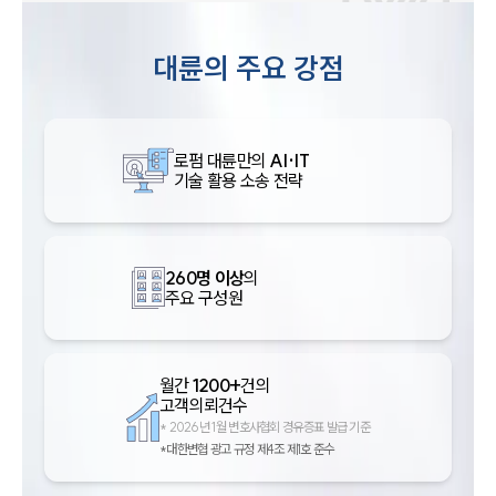
대륜의 주요 강점
로펌 대륜만의
AI·IT
기술 활용 소송 전략
260명 이상
의
주요 구성원
월간
1200+
건의
고객의뢰건수
*
2026년 1월 변호사협회 경유증표 발급 기준
*대한변협 광고 규정 제4조 제1호 준수