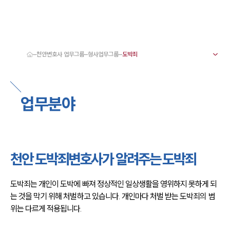
천안변호사 업무그룹
형사업무그룹
대륜 천안로펌 강점
서울·대전·천안변호사
천안형사전문변호사
업무분야
천안이혼전문변호사
천안학교폭력변호사
천안부동산변호사
천안음주운전·교통사고변호사
천안변호사 업무분야
천안변호사 주요 업무사례
천안 도박죄변호사가 알려주는 도박죄
천안 분사무소 오시는 길
천안변호사상담 상담접수
채용정보
도박죄는 개인이 도박에 빠져 정상적인 일상생활을 영위하지 못하게 되
는 것을 막기 위해 처벌하고 있습니다. 개인마다 처벌 받는 도박죄의 범
위는 다르게 적용됩니다. 