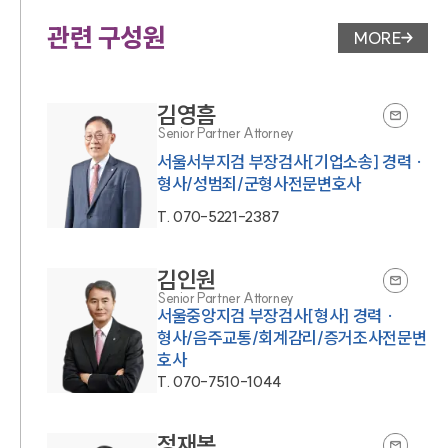
관련 구성원
MORE
변호사 페
김영흠
Senior Partner Attorney
서울서부지검 부장검사[기업소송] 경력 ·
형사/성범죄/군형사전문변호사
T.
070-5221-2387
김인원
Senior Partner Attorney
서울중앙지검 부장검사[형사] 경력 ·
형사/음주교통/회계감리/증거조사전문변
호사
T.
070-7510-1044
정재봉