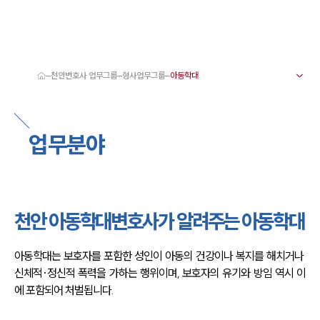
천안변호사 업무그룹
형사업무그룹
대륜 천안로펌 강점
서울·대전·천안변호사
천안형사전문변호사
업무분야
천안이혼전문변호사
천안학교폭력변호사
천안부동산변호사
천안음주운전·교통사고변호사
천안변호사 업무분야
천안변호사 주요 업무사례
천안 아동학대변호사가 알려주는 아동학대
천안 분사무소 오시는 길
천안변호사상담 상담접수
채용정보
아동학대는 보호자를 포함한 성인이 아동의 건강이나 복지를 해치거나 
신체적·정신적 폭력을 가하는 행위이며, 보호자의 유기와 방임 역시 이
에 포함되어 처벌됩니다.