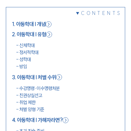
1800-7905
CONTENTS
1
.
아동학대 | 개념
2
.
아동학대 | 유형
-
신체학대
-
정서적학대
-
성학대
-
방임
3
.
아동학대 | 처벌 수위
-
수강명령·이수명령처분
-
친권상실선고
-
취업 제한
-
처벌 양형 기준
4
.
아동학대 | 가해자라면?