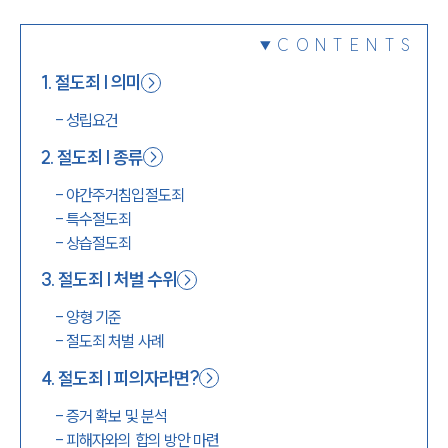
1800-7905
CONTENTS
1
.
절도죄 | 의미
-
성립요건
2
.
절도죄 | 종류
-
야간주거침입절도죄
-
특수절도죄
-
상습절도죄
3
.
절도죄 | 처벌 수위
-
양형 기준
-
절도죄 처벌 사례
4
.
절도죄 | 피의자라면?
-
증거 확보 및 분석
-
피해자와의 합의 방안 마련