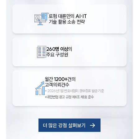
로펌 대륜만의
AI·IT
기술 활용 소송 전략
260명 이상
의
주요 구성원
월간
1200+
건의
고객의뢰건수
*
2026년 1월 변호사협회 경유증표 발급 기준
*대한변협 광고 규정 제4조 제1호 준수
더 많은 강점 살펴보기