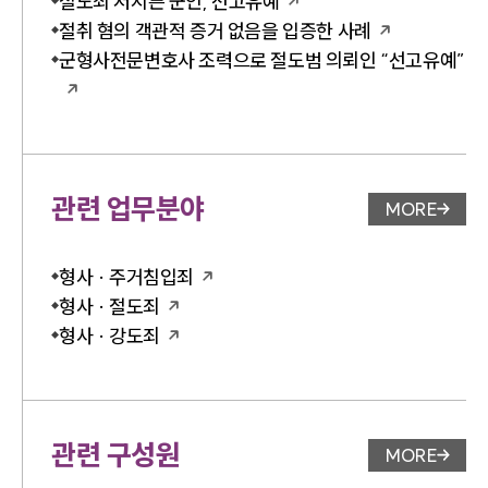
절도죄 저지른 군인, 선고유예
절취 혐의 객관적 증거 없음을 입증한 사례
군형사전문변호사 조력으로 절도범 의뢰인 “선고유예”
관련 업무분야
MORE
업무분야 
형사 · 주거침입죄
형사 · 절도죄
형사 · 강도죄
관련 구성원
MORE
변호사 페