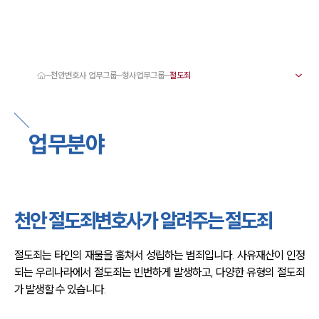
천안변호사 업무그룹
형사업무그룹
대륜 천안로펌 강점
서울·대전·천안변호사
천안형사전문변호사
업무분야
천안이혼전문변호사
천안학교폭력변호사
천안부동산변호사
천안음주운전·교통사고변호사
천안변호사 업무분야
천안변호사 주요 업무사례
천안 절도죄변호사가 알려주는 절도죄
천안 분사무소 오시는 길
천안변호사상담 상담접수
채용정보
절도죄는 타인의 재물을 훔쳐서 성립하는 범죄입니다. 사유재산이 인정
되는 우리나라에서 절도죄는 빈번하게 발생하고, 다양한 유형의 절도죄
가 발생할 수 있습니다.