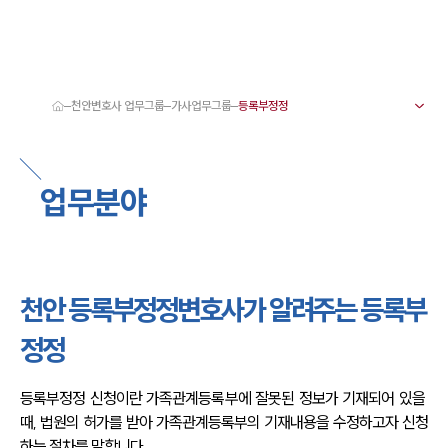
천안변호사 업무그룹
가사업무그룹
대륜 천안로펌 강점
서울·대전·천안변호사
천안형사전문변호사
업무분야
천안이혼전문변호사
천안학교폭력변호사
천안부동산변호사
천안음주운전·교통사고변호사
천안변호사 업무분야
천안변호사 주요 업무사례
천안 등록부정정변호사가 알려주는 등록부
천안 분사무소 오시는 길
천안변호사상담 상담접수
정정
채용정보
등록부정정 신청이란 가족관계등록부에 잘못된 정보가 기재되어 있을 
때, 법원의 허가를 받아 가족관계등록부의 기재내용을 수정하고자 신청
하는 절차를 말합니다.