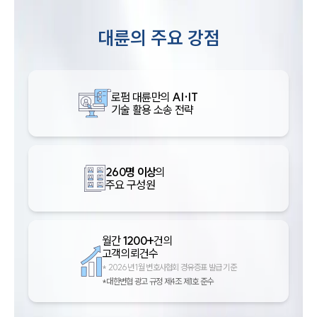
대륜의 주요 강점
로펌 대륜만의
AI·IT
기술 활용 소송 전략
260명 이상
의
주요 구성원
월간
1200+
건의
고객의뢰건수
*
2026년 1월 변호사협회 경유증표 발급 기준
*대한변협 광고 규정 제4조 제1호 준수