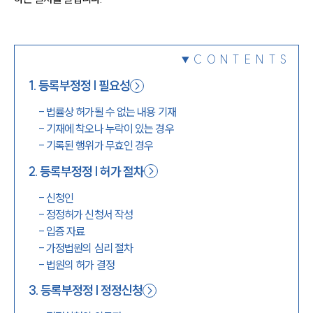
1800-7905
CONTENTS
1
.
등록부정정 | 필요성
-
법률상 허가될 수 없는 내용 기재
-
기재에 착오나 누락이 있는 경우
-
기록된 행위가 무효인 경우
2
.
등록부정정 | 허가 절차
-
신청인
-
정정허가 신청서 작성
-
입증 자료
-
가정법원의 심리 절차
-
법원의 허가 결정
3
.
등록부정정 | 정정신청