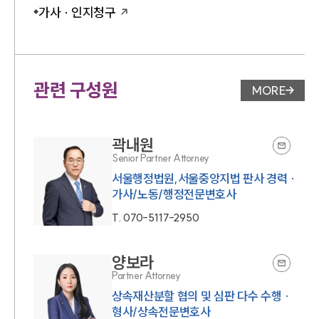
가사 · 인지청구
관련 구성원
MORE
변호사 페
곽내원
Senior Partner Attorney
서울행정법원,서울중앙지법 판사 경력 ·
가사/노동/행정전문변호사
T.
070-5117-2950
양보라
Partner Attorney
상속재산분할 협의 및 심판 다수 수행 ·
형사/상속전문변호사