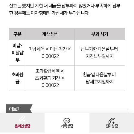
신고는 했지만 기한 내 세금을 납부하지 않았거나 부족하게 납부
한 경우에도 이자형태의 가산세가 부과됩니다.
구분
계산 방식
부과 시기
미납·
미납세액 × 미납 기간 × 
납부기한 다음날부터 
미달납
0.00022
자진납부일까지
부
초과환급세액 × 
초과환
환급일 다음날부터 
초과환급 기간 × 
급
납세고지일까지
0.00022
더보기
유류분 계산하는 방법
상속재산분할 대상 정확히 알기
온라인상담
카톡상담
전화상담