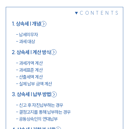
1800-7905
CONTENTS
1
.
상속세 | 개념
-
납세의무자
-
과세 대상
2
.
상속세 | 계산 방식
-
과세가액 계산
-
과세표준 계산
-
산출세액 계산
-
실제 납부 금액 계산
3
.
상속세 | 납부 방법
-
신고 후 자진납부하는 경우
-
결정고지를 통해 납부하는 경우
-
공동상속인의 연대납부