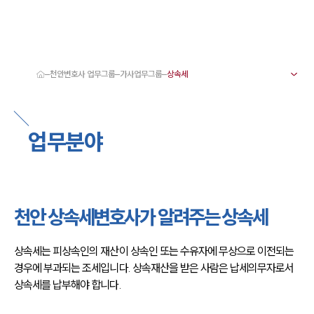
천안변호사 업무그룹
가사업무그룹
대륜 천안로펌 강점
서울·대전·천안변호사
천안형사전문변호사
업무분야
천안이혼전문변호사
천안학교폭력변호사
천안부동산변호사
천안음주운전·교통사고변호사
천안변호사 업무분야
천안변호사 주요 업무사례
천안 상속세변호사가 알려주는 상속세
천안 분사무소 오시는 길
천안변호사상담 상담접수
채용정보
상속세는 피상속인의 재산이 상속인 또는 수유자에 무상으로 이전되는 
경우에 부과되는 조세입니다. 상속재산을 받은 사람은 납세의무자로서 
상속세를 납부해야 합니다.