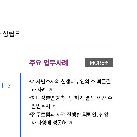
 성립되
-7905
주요 업무사례
MORE
업무사례 페이지 이
가사변호사의 친생자부인의 소 빠른결
TS
과 사례
자녀성본변경 청구, ‘허가 결정’ 이끈 수
원변호사
전주로펌과 사건 진행한 의뢰인, 친양
자 파양에 성공해