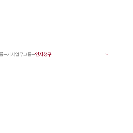
1800-7905
 강점
천안변호사
룹
가사업무그룹
변호사
변호사
변호사
호사
·교통사고변호사
업무분야
요 업무사례
 오시는 길
담 상담접수