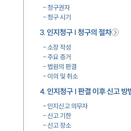
-
청구권자
-
청구 시기
3
.
인지청구 | 청구의 절차
-
소장 작성
-
주요 증거
-
법원의 판결
-
이의 및 취소
4
.
인지청구 | 판결 이후 신고 방
-
인지신고 의무자
-
신고 기한
-
신고 장소