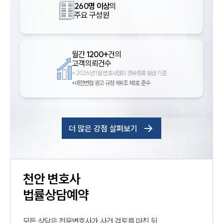
260명 이상
의
주요 구성원
월간
1200+
건의
고객의뢰건수
*
2026년 1월 변호사협회 경유증표 발급 기준
*대한변협 광고 규정 제4조 제1호 준수
더 많은 강점 살펴보기
천안
변호사
법률상담예약
모든 상담은 전문변호사가 사건 검토를 마친 뒤