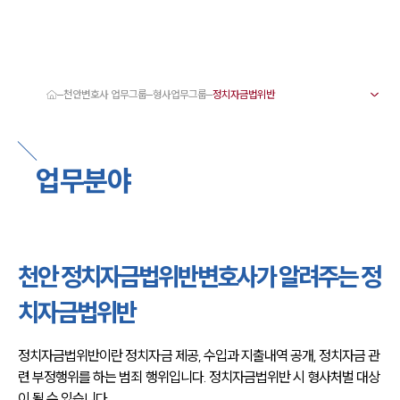
천안변호사 업무그룹
형사업무그룹
대륜 천안로펌 강점
서울·대전·천안변호사
천안형사전문변호사
업무분야
천안이혼전문변호사
천안학교폭력변호사
천안부동산변호사
천안음주운전·교통사고변호사
천안변호사 업무분야
천안변호사 주요 업무사례
천안 정치자금법위반변호사가 알려주는 정
천안 분사무소 오시는 길
천안변호사상담 상담접수
치자금법위반
채용정보
정치자금법위반이란 정치자금 제공, 수입과 지출내역 공개, 정치자금 관
련 부정행위를 하는 범죄 행위입니다. 정치자금법위반 시 형사처벌 대상
이 될 수 있습니다.