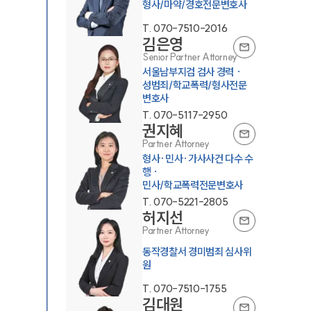
형사/마약/경호전문변호사
T.
070-7510-2016
김은영
Senior Partner Attorney
서울남부지검 검사 경력 ·
성범죄/학교폭력/형사전문
변호사
T.
070-5117-2950
권지혜
Partner Attorney
형사·민사·가사사건 다수 수
행 ·
민사/학교폭력전문변호사
T.
070-5221-2805
허지선
Partner Attorney
동작경찰서 경미범죄 심사위
원
T.
070-7510-1755
김대원