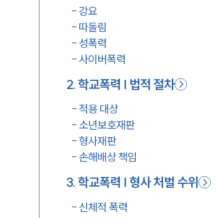
-
강요
-
따돌림
-
성폭력
-
사이버폭력
2
.
학교폭력 | 법적 절차
-
적용 대상
-
소년보호재판
-
형사재판
-
손해배상 책임
3
.
학교폭력 | 형사 처벌 수위
-
신체적 폭력