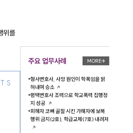
행위를 
-7905
주요 업무사례
MORE
업무사례 페이지 이
형사변호사, 사망 원인이 학폭임을 밝
TS
혀내며 승소
평택변호사 조력으로 학교폭력 집행정
지 성공
피해자 코뼈 골절 시킨 가해자에 보복
행위 금지(2호), 학급교체(7호) 내려져