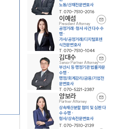
노동/산재전문변호사
T.
070-7510-2016
이예섬
President Attorney
공정거래·형사 사건 다수 수
행·
가사/공정거래/디지털포렌
식전문변호사
T.
070-7510-1044
김대수
Senior Partner Attorney
부산시 등 행정기관 법률자문
수행 ·
행정/회계감리/금융/기업전
문변호사
T.
070-5221-2387
양보라
Partner Attorney
상속재산분할 협의 및 심판 다
수 수행 ·
형사/상속전문변호사
T.
070-7510-2139