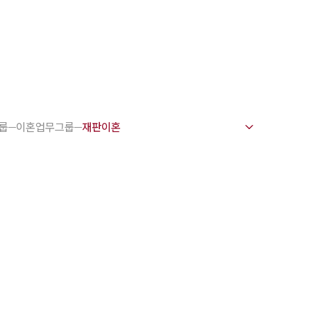
1800-7905
 강점
천안변호사
룹
이혼업무그룹
변호사
변호사
변호사
호사
·교통사고변호사
업무분야
요 업무사례
 오시는 길
담 상담접수