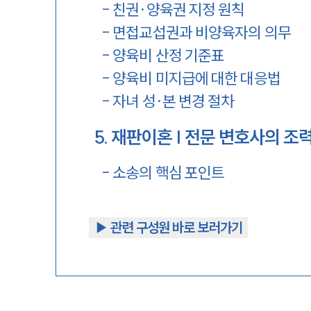
-
친권·양육권 지정 원칙
-
면접교섭권과 비양육자의 의무
-
양육비 산정 기준표
-
양육비 미지급에 대한 대응법
-
자녀 성·본 변경 절차
5
.
재판이혼 | 전문 변호사의 조
-
소송의 핵심 포인트
▶︎ 관련 구성원 바로 보러가기