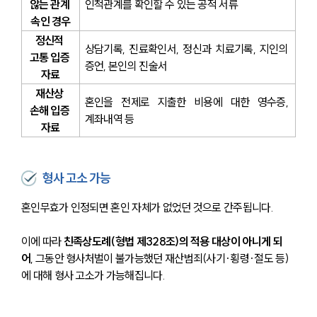
않는 관계 
인척관계를 확인할 수 있는 공적 서류
속인 경우
정신적 
상담기록, 진료확인서, 정신과 치료기록, 지인의 
고통 입증 
증언, 본인의 진술서
자료
재산상 
혼인을 전제로 지출한 비용에 대한 영수증, 
손해 입증 
계좌내역 등
자료
형사 고소 가능
혼인무효가 인정되면 혼인 자체가 없었던 것으로 간주됩니다.
이에 따라 
친족상도례(형법 제328조)의 적용 대상이 아니게 되
어
, 그동안 형사처벌이 불가능했던 재산범죄(사기·횡령·절도 등)
에 대해 형사 고소가 가능해집니다.