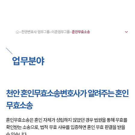
천안변호사 업무그룹
이혼업무그룹
대륜 천안로펌 강점
서울·대전·천안변호사
천안형사전문변호사
업무분야
천안이혼전문변호사
천안학교폭력변호사
천안부동산변호사
천안음주운전·교통사고변호사
천안변호사 업무분야
천안변호사 주요 업무사례
천안 혼인무효소송변호사가 알려주는 혼인
천안 분사무소 오시는 길
천안변호사상담 상담접수
무효소송
채용정보
혼인무효소송은 혼인 자체가 성립하지 않았던 경우 법원을 통해 무효를 
확인받는 소송으로, 법적 무효 사유를 입증하면 혼인 무효 판결을 받을 
수 있습니다.