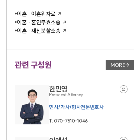
이혼 · 이혼위자료
이혼 · 혼인무효소송
이혼 · 재산분할소송
관련 구성원
MORE
변호사 페
한민영
President Attorney
민사/가사/형사전문변호사
T.
070-7510-1046