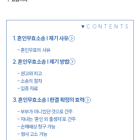
1800-7905
CONTENTS
1
.
혼인무효소송 | 제기 사유
-
혼인무효의 사유
2
.
혼인무효소송 | 제기 방법
-
원고와 피고
-
소송의 절차
-
입증 자료
3
.
혼인무효소송 | 판결 확정의 효력
-
부부가 아니었던 것으로 간주
-
자녀는 ‘혼인 외 출생자’로 간주
-
손해배상 청구 가능
-
형사 고소 가능