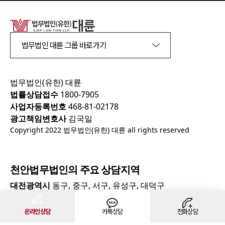
법무법인 대륜 그룹 바로가기
법무법인(유한) 대륜
법률상담접수
1800-7905
사업자등록번호
468-81-02178
광고책임변호사
김국일
Copyright 2022 법무법인(유한) 대륜 all rights reserved
천안
법무법인의 주요 상담지역
대전광역시
동구, 중구, 서구, 유성구, 대덕구
충청남도
천안시, 아산시, 서산시, 당진시, 논산시, 공주시,
온라인상담
카톡상담
전화상담
보령시, 홍성군, 예산군, 부여군, 태안군, 서천군, 금산군,