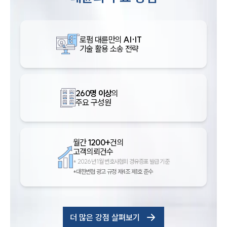
로펌 대륜만의
AI·IT
기술 활용 소송 전략
260명 이상
의
주요 구성원
월간
1200+
건의
고객의뢰건수
*
2026년 1월 변호사협회 경유증표 발급 기준
*대한변협 광고 규정 제4조 제1호 준수
더 많은 강점 살펴보기