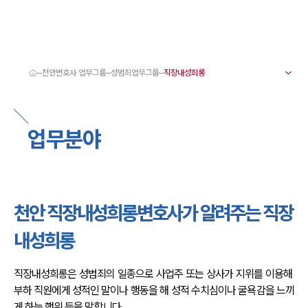
천안변호사 업무그룹
성범죄업무그룹
대륜 천안로펌 강점
서울·대전·천안변호사
천안형사전문변호사
업무분야
천안이혼전문변호사
천안학교폭력변호사
천안부동산변호사
천안음주운전·교통사고변호사
천안변호사 업무분야
천안변호사 주요 업무사례
천안 직장내성희롱변호사가 알려주는 직장
천안 분사무소 오시는 길
천안변호사상담 상담접수
내성희롱
채용정보
직장내성희롱은 성범죄의 일종으로 사업주 또는 상사가 지위를 이용해 
부하 직원에게 성적인 말이나 행동을 해 성적 수치심이나 굴욕감을 느끼
게 하는 행위 등을 말합니다.