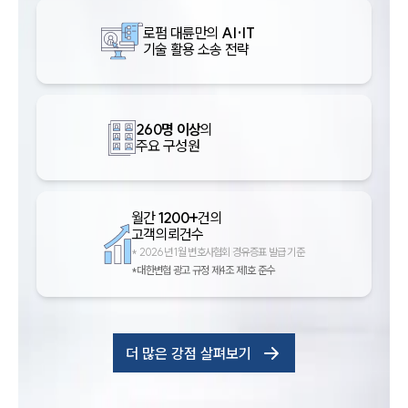
로펌 대륜만의
AI·IT
기술 활용 소송 전략
260명 이상
의
주요 구성원
월간
1200+
건의
고객의뢰건수
*
2026년 1월 변호사협회 경유증표 발급 기준
*대한변협 광고 규정 제4조 제1호 준수
더 많은 강점 살펴보기