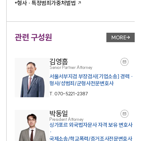
형사 · 특정범죄가중처벌법
관련 구성원
MORE
변호사 페
김영흠
Senior Partner Attorney
서울서부지검 부장검사[기업소송] 경력 ·
형사/성범죄/군형사전문변호사
T.
070-5221-2387
박동일
President Attorney
싱가포르 외국법자문사 자격 보유 변호사
·
국제소송/학교폭력/증거조사전문변호사