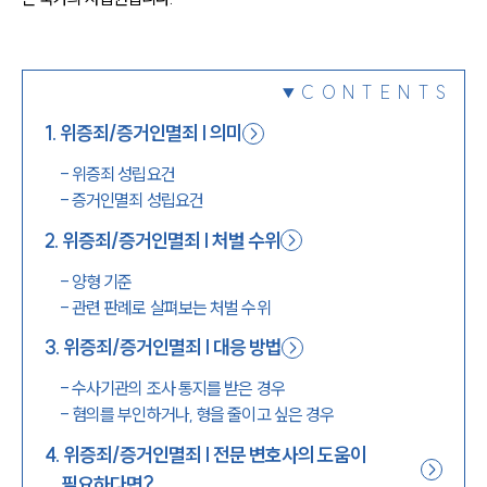
1800-7905
CONTENTS
1
.
위증죄/증거인멸죄 | 의미
-
위증죄 성립요건
-
증거인멸죄 성립요건
2
.
위증죄/증거인멸죄 | 처벌 수위
-
양형 기준
-
관련 판례로 살펴보는 처벌 수위
3
.
위증죄/증거인멸죄 | 대응 방법
-
수사기관의 조사 통지를 받은 경우
-
혐의를 부인하거나, 형을 줄이고 싶은 경우
4
.
위증죄/증거인멸죄 | 전문 변호사의 도움이
필요하다면?