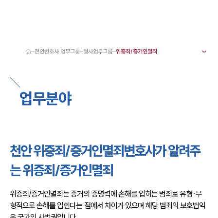
천안변호사 업무그룹
형사업무그룹
대륜 천안로펌 강점
서울·대전·천안변호사
천안형사전문변호사
업무분야
천안이혼전문변호사
천안학교폭력변호사
천안부동산변호사
천안음주운전·교통사고변호사
천안변호사 업무분야
천안변호사 주요 업무사례
천안 위증죄/증거인멸죄변호사가 알려주
천안 분사무소 오시는 길
천안변호사상담 상담접수
는 위증죄/증거인멸죄
채용정보
위증죄/증거인멸죄는 증거의 증명력에 손해를 입히는 범죄로 유형·무
형적으로 손해를 입힌다는 점에서 차이가 있으며 해당 범죄의 보호법익
은 국가의 사법권입니다.