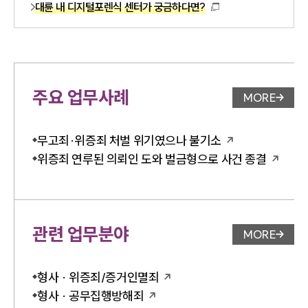
대륜 내 디지털포렌식 센터가 궁금하다면?
주요 업무사례
MORE
업무사례 
무고죄·위증죄 처벌 위기였으나 불기소
위증죄 연루된 의뢰인 도와 벌금형으로 사건 종결
관련 업무분야
MORE
업무분야 
형사 · 위증죄/증거인멸죄
형사 · 공무집행방해죄