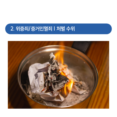
2
.
위증죄/증거인멸죄 | 처벌 수위