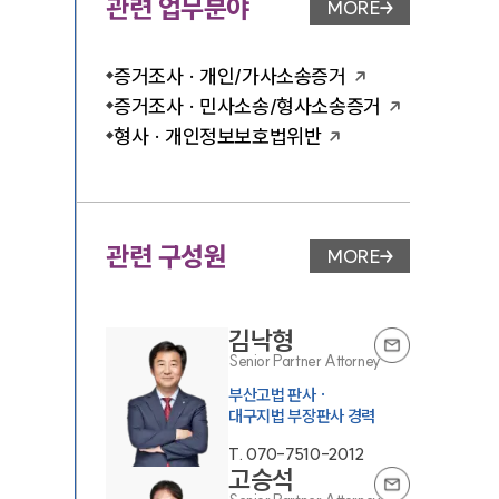
관련 업무분야
MORE
업무분야 페이지 이
증거조사 · 개인/가사소송증거
증거조사 · 민사소송/형사소송증거
형사 · 개인정보보호법위반
관련 구성원
MORE
변호사 페이지 이동
김낙형
Senior Partner Attorney
부산고법 판사 ·
대구지법 부장판사 경력
T.
070-7510-2012
고승석