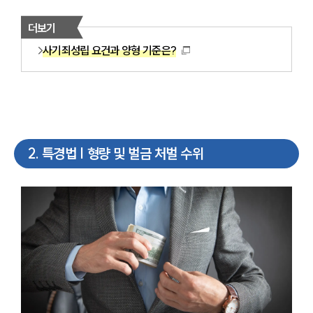
더보기
사기죄성립 요건과 양형 기준은?
2
.
특경법 | 형량 및 벌금 처벌 수위