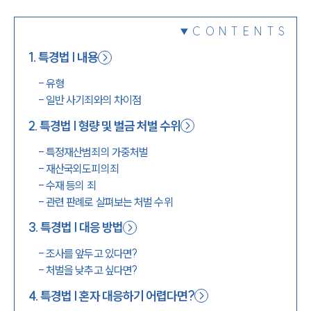
1800-7905
CONTENTS
1
.
특경법 | 내용
-
유형
-
일반 사기죄와의 차이점
2
.
특경법 | 형량 및 벌금 처벌 수위
-
특정재산범죄의 가중처벌
-
재산국외도피의죄
-
수재 등의 죄
-
관련 판례로 살펴보는 처벌 수위
3
.
특경법 | 대응 방법
-
조사를 앞두고 있다면?
-
처벌을 낮추고 싶다면?
4
.
특경법 | 혼자 대응하기 어렵다면?