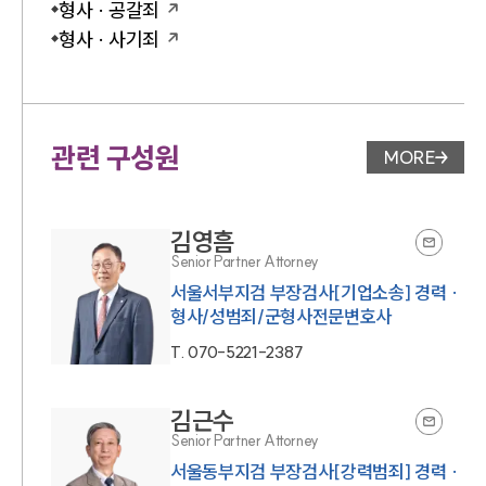
형사 · 공갈죄
형사 · 사기죄
관련 구성원
MORE
변호사 페
김영흠
Senior Partner Attorney
서울서부지검 부장검사[기업소송] 경력 ·
형사/성범죄/군형사전문변호사
T.
070-5221-2387
김근수
Senior Partner Attorney
서울동부지검 부장검사[강력범죄] 경력 ·