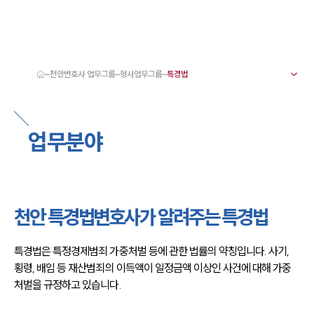
천안변호사 업무그룹
형사업무그룹
대륜 천안로펌 강점
서울·대전·천안변호사
천안형사전문변호사
업무분야
천안이혼전문변호사
천안학교폭력변호사
천안부동산변호사
천안음주운전·교통사고변호사
천안변호사 업무분야
천안변호사 주요 업무사례
천안 특경법변호사가 알려주는 특경법
천안 분사무소 오시는 길
천안변호사상담 상담접수
채용정보
특경법은 특정경제범죄 가중처벌 등에 관한 법률의 약칭입니다. 사기, 
횡령, 배임 등 재산범죄의 이득액이 일정금액 이상인 사건에 대해 가중
처벌을 규정하고 있습니다.