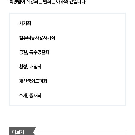
특경법이 적용되는 범죄는 아래와 같습니다.
사기죄
컴퓨터등사용사기죄
공갈, 특수공갈죄
횡령, 배임죄
재산국외도피죄
수재, 증재죄
더보기