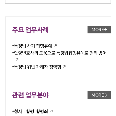
주요 업무사례
MORE
업무사례 
특경법 사기 집행유예
안양변호사의 도움으로 특경법집행유예로 혐의 방어
특경법 위반 가해자 징역형
관련 업무분야
MORE
업무분야 
형사 · 횡령·횡령죄