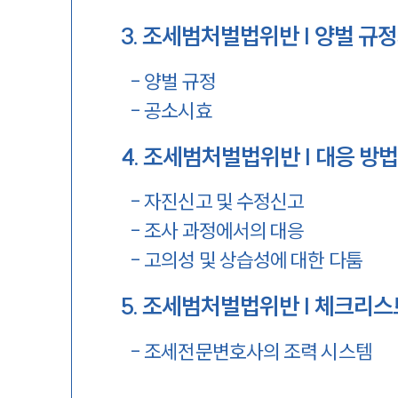
3
.
조세범처벌법위반 | 양벌 규
-
양벌 규정
-
공소시효
4
.
조세범처벌법위반 | 대응 방
-
자진신고 및 수정신고
-
조사 과정에서의 대응
-
고의성 및 상습성에 대한 다툼
5
.
조세범처벌법위반 | 체크리스
-
조세전문변호사의 조력 시스템