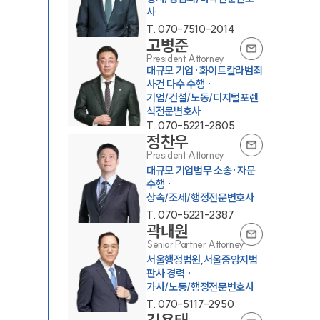
사
T.
070-7510-2014
고병준
President Attorney
대규모 기업·화이트칼라범죄
사건 다수 수행 ·
기업/건설/노동/디지털포렌
식전문변호사
T.
070-5221-2805
정찬우
President Attorney
대규모 기업법무 소송·자문
수행 ·
상속/조세/행정전문변호사
T.
070-5221-2387
곽내원
Senior Partner Attorney
서울행정법원,서울중앙지법
판사 경력 ·
가사/노동/행정전문변호사
T.
070-5117-2950