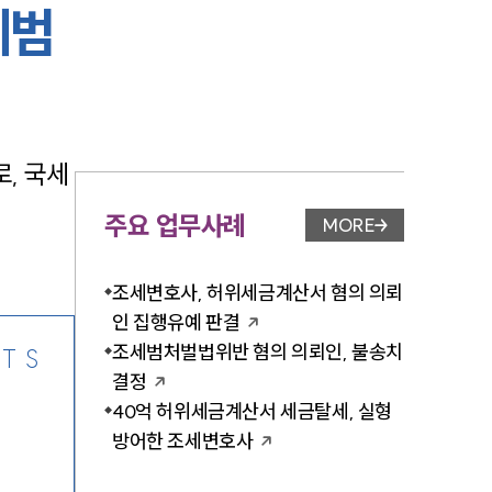
세범
-7905
, 국세
주요 업무사례
MORE
업무사례 페이지 이
조세변호사, 허위세금계산서 혐의 의뢰
인 집행유예 판결
조세범처벌법위반 혐의 의뢰인, 불송치
TS
결정
40억 허위세금계산서 세금탈세, 실형
방어한 조세변호사