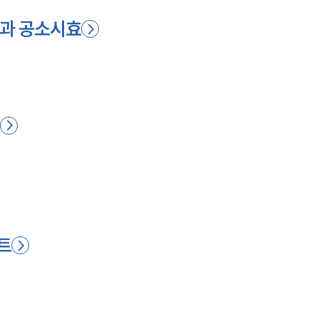
정과 공소시효
법
트