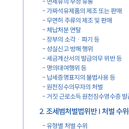
-
면세유의 부정 유통
-
가짜석유제품의 제조 또는 판매
-
무면허 주류의 제조 및 판매
-
체납처분 면탈
-
장부의 소각ㆍ파기 등
-
성실신고 방해 행위
-
세금계산서의 발급의무 위반 등
-
명의대여행위 등
-
납세증명표지의 불법사용 등
-
원천징수의무자의 처벌
-
거짓 근로소득 원천징수영수증 발
2
.
조세범처벌법위반 | 처벌 수위
-
유형별 처벌 수위