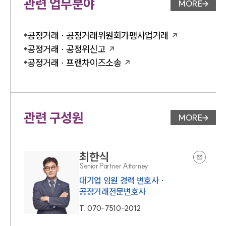
관련 업무분야
MORE
업무분야 
공정거래 · 공정거래위원회가맹사업거래
공정거래 · 공정위신고
공정거래 · 프랜차이즈소송
관련 구성원
MORE
변호사 페
최한식
Senior Partner Attorney
대기업 임원 경력 변호사 ·
공정거래전문변호사
T.
070-7510-2012