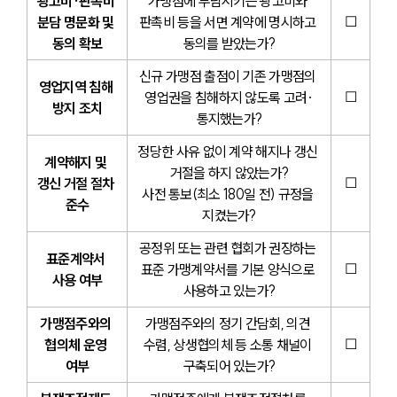
광고비·판촉비 
가맹점에 부담시키는 광고비와 
☐
분담 명문화 및 
판촉비 등을 서면 계약에 명시하고 
동의 확보
동의를 받았는가?
신규 가맹점 출점이 기존 가맹점의 
영업지역 침해 
☐
영업권을 침해하지 않도록 고려·
방지 조치
통지했는가?
정당한 사유 없이 계약 해지나 갱신 
계약해지 및 
거절을 하지 않았는가?
☐
갱신 거절 절차 
사전 통보(최소 180일 전) 규정을 
준수
지켰는가?
공정위 또는 관련 협회가 권장하는 
표준계약서 
☐
표준 가맹계약서를 기본 양식으로 
사용 여부
사용하고 있는가?
가맹점주와의 
가맹점주와의 정기 간담회, 의견 
☐
협의체 운영 
수렴, 상생협의체 등 소통 채널이 
여부
구축되어 있는가?