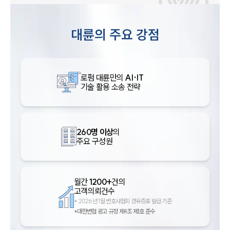
대륜의 주요 강점
로펌 대륜만의
AI·IT
기술 활용 소송 전략
260명 이상
의
주요 구성원
월간
1200+
건의
고객의뢰건수
*
2026년 1월 변호사협회 경유증표 발급 기준
*대한변협 광고 규정 제4조 제1호 준수