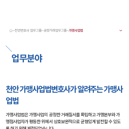
천안변호사 업무그룹
공정거래업무그룹
대륜 천안로펌 강점
서울·대전·천안변호사
천안형사전문변호사
업무분야
천안이혼전문변호사
천안학교폭력변호사
천안부동산변호사
천안음주운전·교통사고변호사
천안변호사 업무분야
천안변호사 주요 업무사례
천안 가맹사업법변호사가 알려주는 가맹사
천안 분사무소 오시는 길
천안변호사상담 상담접수
업법
채용정보
가맹사업법은 가맹사업의 공정한 거래질서를 확립하고 가맹본부와 가
맹점사업자가 평등한 위에서 상호보완적으로 균형있게 발전할 수 있도
록 하기 위해 제정되었습니다.