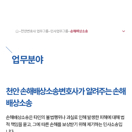
천안변호사 업무그룹
민사업무그룹
대륜 천안로펌 강점
서울·대전·천안변호사
천안형사전문변호사
업무분야
천안이혼전문변호사
천안학교폭력변호사
천안부동산변호사
천안음주운전·교통사고변호사
천안변호사 업무분야
천안변호사 주요 업무사례
천안 손해배상소송변호사가 알려주는 손해
천안 분사무소 오시는 길
천안변호사상담 상담접수
배상소송
채용정보
손해배상소송은 타인의 불법행위나 과실로 인해 발생한 피해에 대해 법
적 책임을 묻고, 그에 따른 손해를 보상받기 위해 제기하는 민사소송입
니다.