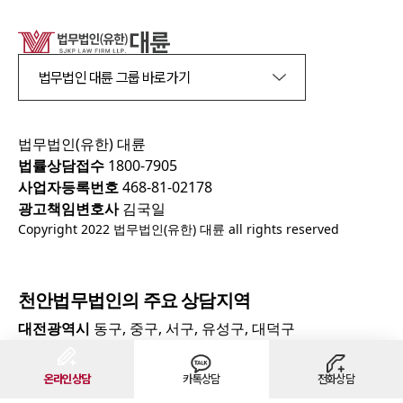
법무법인 대륜 그룹 바로가기
법무법인(유한) 대륜
법률상담접수
1800-7905
사업자등록번호
468-81-02178
광고책임변호사
김국일
Copyright 2022 법무법인(유한) 대륜 all rights reserved
천안
법무법인의 주요 상담지역
대전광역시
동구, 중구, 서구, 유성구, 대덕구
충청남도
천안시, 아산시, 서산시, 당진시, 논산시, 공주시,
온라인상담
카톡상담
전화상담
보령시, 홍성군, 예산군, 부여군, 태안군, 서천군, 금산군,