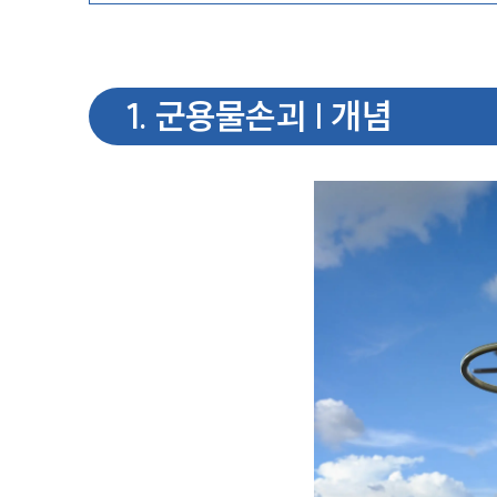
1
.
군용물손괴 | 개념