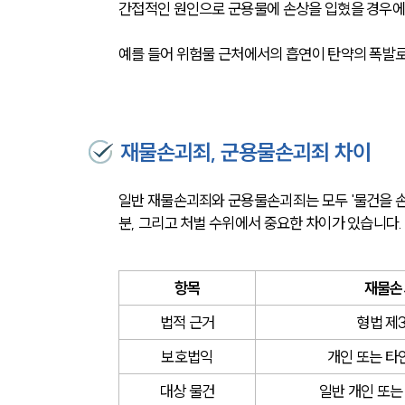
간접적인 원인으로 군용물에 손상을 입혔을 경우에도
예를 들어 위험물 근처에서의 흡연이 탄약의 폭발로
재물손괴죄, 군용물손괴죄 차이
일반 재물손괴죄와 군용물손괴죄는 모두 '물건을 손
분, 그리고 처벌 수위에서 중요한 차이가 있습니다.
항목
재물손
법적 근거
형법 제
보호법익
개인 또는 타
대상 물건
일반 개인 또는