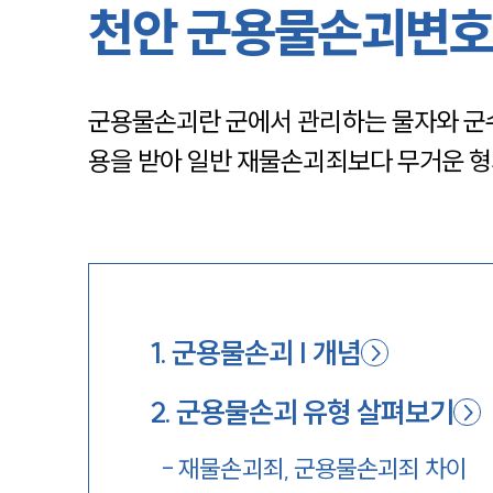
천안 군용물손괴변호
군용물손괴란 군에서 관리하는 물자와 군
용을 받아 일반 재물손괴죄보다 무거운 형
1
.
군용물손괴 | 개념
2
.
군용물손괴 유형 살펴보기
-
재물손괴죄, 군용물손괴죄 차이