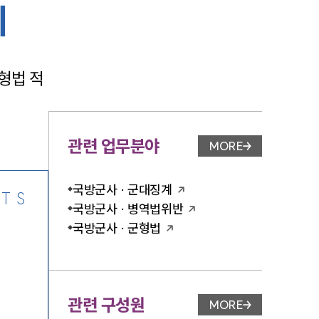
괴
형법 적
-7905
관련 업무분야
MORE
업무분야 페이지 이
국방군사 · 군대징계
TS
국방군사 · 병역법위반
국방군사 · 군형법
관련 구성원
MORE
변호사 페이지 이동