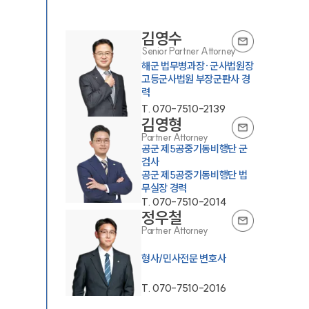
김영수
Senior Partner Attorney
해군 법무병과장·군사법원장
고등군사법원 부장군판사 경
력
T.
070-7510-2139
김영형
Partner Attorney
공군 제5공중기동비행단 군
검사
공군 제5공중기동비행단 법
무실장 경력
T.
070-7510-2014
정우철
Partner Attorney
형사/민사전문 변호사
T.
070-7510-2016