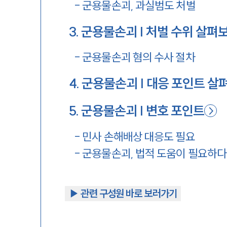
-
군용물손괴, 과실범도 처벌
3
.
군용물손괴 | 처벌 수위 살펴
-
군용물손괴 혐의 수사 절차
4
.
군용물손괴 | 대응 포인트 살
5
.
군용물손괴 | 변호 포인트
-
민사 손해배상 대응도 필요
-
군용물손괴, 법적 도움이 필요하
▶︎ 관련 구성원 바로 보러가기