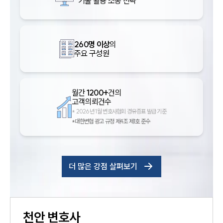
기술 활용 소송 전략
260명 이상
의
주요 구성원
월간
1200+
건의
고객의뢰건수
*
2026년 1월 변호사협회 경유증표 발급 기준
*대한변협 광고 규정 제4조 제1호 준수
더 많은 강점 살펴보기
천안
변호사