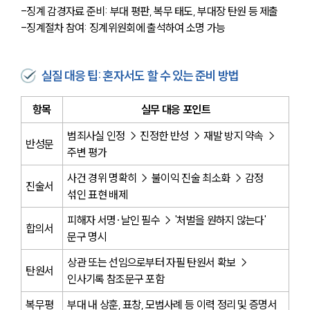
-징계 감경자료 준비: 부대 평판, 복무 태도, 부대장 탄원 등 제출
-징계절차 참여: 징계위원회에 출석하여 소명 가능
실질 대응 팁: 혼자서도 할 수 있는 준비 방법
항목
실무 대응 포인트
범죄사실 인정 → 진정한 반성 → 재발 방지 약속 → 
반성문
주변 평가
사건 경위 명확히 → 불이익 진술 최소화 → 감정 
진술서
섞인 표현 배제
피해자 서명·날인 필수 → '처벌을 원하지 않는다' 
합의서
문구 명시
상관 또는 선임으로부터 자필 탄원서 확보 → 
탄원서
인사기록 참조문구 포함
복무평
부대 내 상훈, 표창, 모범사례 등 이력 정리 및 증명서 