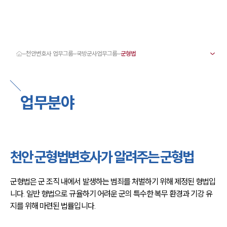
천안변호사 업무그룹
국방군사업무그룹
대륜 천안로펌 강점
서울·대전·천안변호사
천안형사전문변호사
업무분야
천안이혼전문변호사
천안학교폭력변호사
천안부동산변호사
천안음주운전·교통사고변호사
천안변호사 업무분야
천안변호사 주요 업무사례
천안 군형법변호사가 알려주는 군형법
천안 분사무소 오시는 길
천안변호사상담 상담접수
채용정보
군형법은 군 조직 내에서 발생하는 범죄를 처벌하기 위해 제정된 형법입
니다. 일반 형법으로 규율하기 어려운 군의 특수한 복무 환경과 기강 유
지를 위해 마련된 법률입니다.