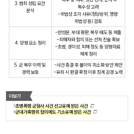
3. 범죄 성립 요건 
특수성 고려
분석
-위법성 조각 사유(정당방위, 명령 
위법성 등) 검토
-반성문, 부대 평판, 복무 태도 등 제출
-피해자와 합의 또는 선처 진술 확보
4. 양형 요소 정리
-초범, 경미성, 피해 정도 등 양형자료 
체계 정리
5. 군 복무 이력 및 
-사건 종결 후 불이익 최소화 방안 제안
경력 보호
-유죄 시 판결 확정 이후 징계 감경 노력
더보기
초병폭행 군형사 사건 선고유예 받은 사건
군대가혹행위 혐의에도 기소유예 받은 사건