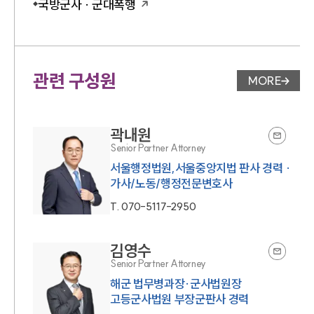
국방군사 · 군대폭행
관련 구성원
MORE
변호사 페
곽내원
Senior Partner Attorney
서울행정법원,서울중앙지법 판사 경력 ·
가사/노동/행정전문변호사
T.
070-5117-2950
김영수
Senior Partner Attorney
해군 법무병과장·군사법원장
고등군사법원 부장군판사 경력