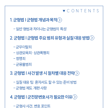
1800-7905
CONTENTS
1
.
군형법 | 군형법 개념과 목적
-
일반 형법과 차이나는 군형법의 특성
2
.
군형법 | 군형법 주요 범죄 유형과 실질 대응 방법
-
군무이탈죄
-
상관모욕죄∙상관폭행죄
-
항명죄
-
군용물범죄
3
.
군형법 | 사건 발생 시 절차별 대응 전략
-
실질 대응 팁: 혼자서도 할 수 있는 준비 방법
-
군형법 제도 개편 사항
4
.
군형법 | 군전문변호사가 필요한 이유
-
군형사 사건, 변호 포인트