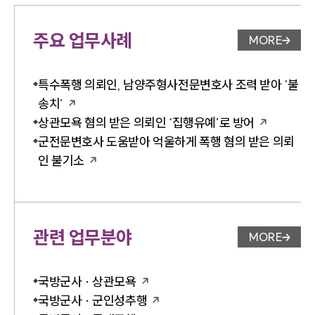
주요 업무사례
MORE
업무사례 
특수폭행 의뢰인, 남양주형사전문변호사 조력 받아 ‘불
송치’
상관모욕 혐의 받은 의뢰인 ‘집행유예’로 방어
군전문변호사 도움받아 억울하게 폭행 혐의 받은 의뢰
인 불기소
관련 업무분야
MORE
업무분야 
국방군사 · 상관모욕
국방군사 · 군인성추행