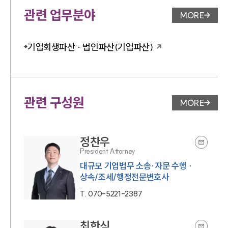
관련 업무분야
MORE
업무분야 
기업회생파산 · 법인파산(기업파산)
관련 구성원
MORE
변호사 페
정찬우
President Attorney
대규모 기업법무 소송·자문 수행 ·
상속/조세/행정전문변호사
T.
070-5221-2387
최한식