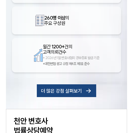
260명 이상
의
주요 구성원
월간
1200+
건의
고객의뢰건수
*
2026년 1월 변호사협회 경유증표 발급 기준
*대한변협 광고 규정 제4조 제1호 준수
더 많은 강점 살펴보기
천안
변호사
법률상담예약