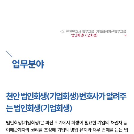
천안변호사 업무그룹
기업회생파산업무그룹
대륜 천안로펌 강점
서울·대전·천안변호사
천안형사전문변호사
천안이혼전문변호사
업무분야
천안학교폭력변호사
천안부동산변호사
천안음주운전·교통사고변호사
천안변호사 업무분야
천안변호사 주요 업무사례
천안 법인회생(기업회생)변호사가 알려주
천안 분사무소 오시는 길
천안변호사상담 상담접수
는 법인회생(기업회생)
채용정보
법인회생(기업회생)은 파산 위기에서 회생이 필요한 기업의 채권자 등 
이해관계자의 권리를 조정해 기업의 영업 유지와 채무 변제를 돕는 법