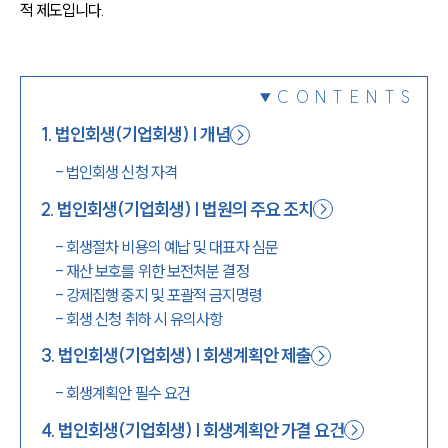
적 제도입니다.
1800-7905
CONTENTS
1
.
법인회생(기업회생) | 개념
-
법인회생 신청 자격
2
.
법인회생(기업회생) | 법원의 주요 조치
-
회생절차 비용의 예납 및 대표자 심문
-
재산 보호를 위한 보전처분 결정
-
강제집행 중지 및 포괄적 금지명령
-
회생 신청 취하 시 유의사항
3
.
법인회생(기업회생) | 회생계획안 제출
-
회생계획안 필수 요건
4
.
법인회생(기업회생) | 회생계획안 가결 요건