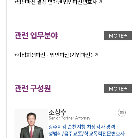
법인파산 결정 받아낸 법인파산변호사
관련 업무분야
MORE
업무분야 
기업회생파산 · 법인파산(기업파산)
관련 구성원
MORE
변호사 페
조상수
Senior Partner Attorney
광주지검 순천지청 차장검사 경력 ·
성범죄/음주교통/학교폭력전문변호사