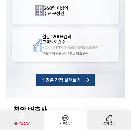
260명 이상
의
주요 구성원
월간
1200+
건의
고객의뢰건수
*
2026년 1월 변호사협회 경유증표 발급 기준
*대한변협 광고 규정 제4조 제1호 준수
더 많은 강점 살펴보기
천안
변호사
법률상담예약
온라인상담
카톡상담
전화상담