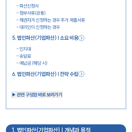
-
파산신청서
-
첨부서류(공통)
-
채권자가 신청하는 경우 추가 제출서류
-
대리인이 신청하는 경우
5
.
법인파산(기업파산) | 소요 비용
-
인지대
-
송달료
-
예납금 (해당 시)
6
.
법인파산(기업파산) | 전략 수립
▶︎ 관련 구성원 바로 보러가기
1
.
법인파산(기업파산) | 개념과 목적