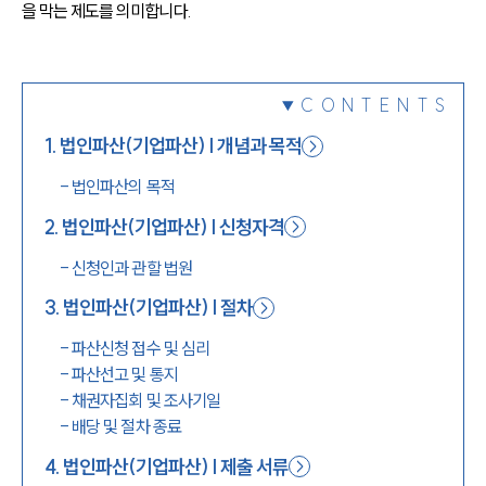
을 막는 제도를 의미합니다.
1800-7905
CONTENTS
1
.
법인파산(기업파산) | 개념과 목적
-
법인파산의 목적
2
.
법인파산(기업파산) | 신청자격
-
신청인과 관할 법원
3
.
법인파산(기업파산) | 절차
-
파산신청 접수 및 심리
-
파산선고 및 통지
-
채권자집회 및 조사기일
-
배당 및 절차 종료
4
.
법인파산(기업파산) | 제출 서류