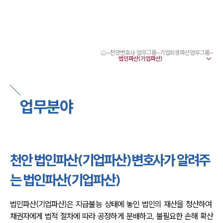
천안변호사 업무그룹
기업회생파산업무그룹
대륜 천안로펌 강점
서울·대전·천안변호사
천안형사전문변호사
천안이혼전문변호사
업무분야
천안학교폭력변호사
천안부동산변호사
천안음주운전·교통사고변호사
천안변호사 업무분야
천안변호사 주요 업무사례
천안 법인파산(기업파산)변호사가 알려주
천안 분사무소 오시는 길
천안변호사상담 상담접수
는 법인파산(기업파산)
채용정보
법인파산(기업파산)은 지급불능 상태에 놓인 법인의 재산을 청산하여 
채권자에게 법적 절차에 따라 공정하게 분배하고, 불필요한 손해 확산