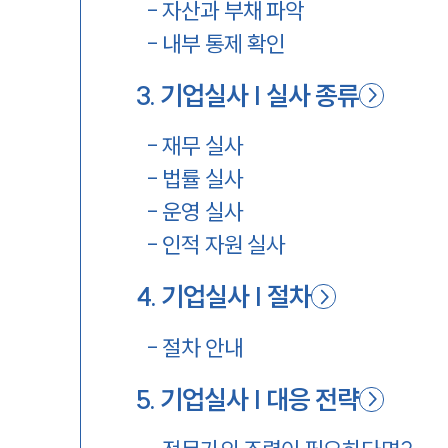
-
자산과 부채 파악
-
내부 통제 확인
3
.
기업실사 | 실사 종류
-
재무 실사
-
법률 실사
-
운영 실사
-
인적 자원 실사
4
.
기업실사 | 절차
-
절차 안내
5
.
기업실사 | 대응 전략