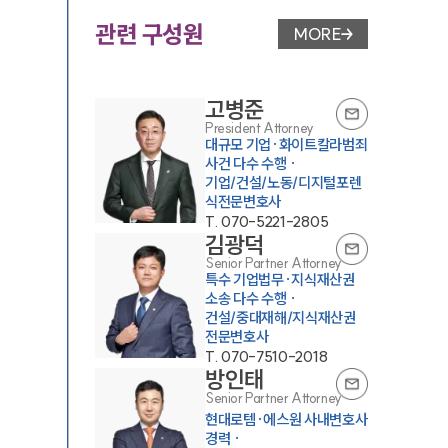
관련 구성원
MORE
변호사 페이지 이동
고병준
President Attorney
대규모 기업·화이트칼라범죄
사건 다수 수행 ·
기업/건설/노동/디지털포렌
식전문변호사
T.
070-5221-2805
김광덕
Senior Partner Attorney
특수 기업법무·지식재산권
소송 다수 수행 ·
건설/중대재해/지식재산권
전문변호사
T.
070-7510-2018
방인태
Senior Partner Attorney
현대로템·에스원 사내변호사
경력 ·