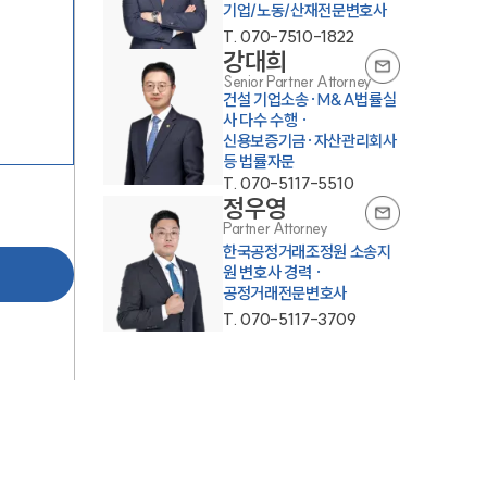
기업/노동/산재전문변호사
T.
070-7510-1822
강대희
Senior Partner Attorney
건설 기업소송·M&A법률실
사 다수 수행 ·
신용보증기금·자산관리회사
등 법률자문
T.
070-5117-5510
정우영
Partner Attorney
한국공정거래조정원 소송지
원 변호사 경력 ·
공정거래전문변호사
T.
070-5117-3709