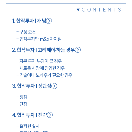
1800-7905
CONTENTS
1
.
합작투자 | 개념
-
구성 요건
-
합작투자와 m&a 차이점
2
.
합작투자 | 고려해야 하는 경우
-
자본 투자 부담이 큰 경우
-
새로운 시장에 진입한 경우
-
기술이나 노하우가 필요한 경우
3
.
합작투자 | 장단점
-
장점
-
단점
4
.
합작투자 | 전략
-
철저한 실사