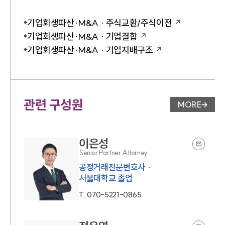
기업회생파산·M&A · 주식교환/주식이전
기업회생파산·M&A · 기업결합
기업회생파산·M&A · 기업지배구조
관련 구성원
MORE
변호사 페
이은성
Senior Partner Attorney
공정거래전문변호사 ·
서울대학교 졸업
T.
070-5221-0865