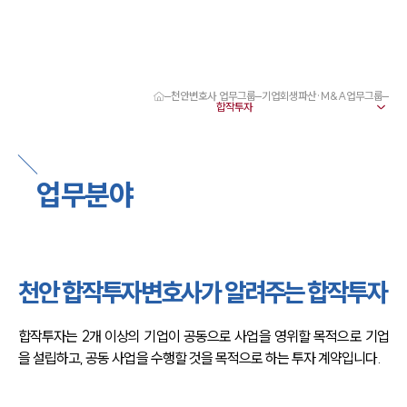
천안변호사 업무그룹
기업회생파산·M&A업무그룹
대륜 천안로펌 강점
서울·대전·천안변호사
천안형사전문변호사
천안이혼전문변호사
업무분야
천안학교폭력변호사
천안부동산변호사
천안음주운전·교통사고변호사
천안변호사 업무분야
천안변호사 주요 업무사례
천안 합작투자변호사가 알려주는 합작투자
천안 분사무소 오시는 길
천안변호사상담 상담접수
채용정보
합작투자는 2개 이상의 기업이 공동으로 사업을 영위할 목적으로 기업
을 설립하고, 공동 사업을 수행할 것을 목적으로 하는 투자 계약입니다.