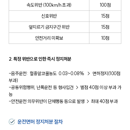
속도위반 (100km/h 초과)
100점
신호위반
15점
앞지르기 금지구간 위반
15점
안전거리 미확보
10점
2. 특정 위반으로 인한 즉시 정지처분
-음주운전: 혈중알코올농도 0.03~0.08% → 면허정지(100점 
부과)
-공동위험행위, 난폭운전 등 형사입건 → 벌점 40점 이상 부과 가
능
-안전운전 의무위반이 단체행동 등으로 발생 → 최대 40점 부과
운전면허 정지처분 절차