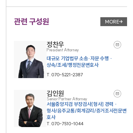
관련 구성원
MORE
변호사 페
정찬우
President Attorney
대규모 기업법무 소송·자문 수행 ·
상속/조세/행정전문변호사
T.
070-5221-2387
김인원
Senior Partner Attorney
서울중앙지검 부장검사[형사] 경력 ·
형사/음주교통/회계감리/증거조사전문변
호사
T.
070-7510-1044