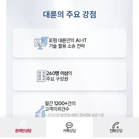
대륜의 주요 강점
로펌 대륜만의
AI·IT
기술 활용 소송 전략
260명 이상
의
주요 구성원
월간
1200+
건의
고객의뢰건수
*
2026년 1월 변호사협회 경유증표 발급 기준
*대한변협 광고 규정 제4조 제1호 준수
온라인상담
카톡상담
전화상담