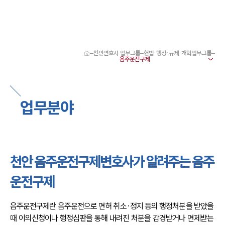
천안변호사 업무그룹
헌법·행정·규제·개혁업무그룹
대륜 천안로펌 강점
서울·대전·천안변호사
천안형사전문변호사
천안이혼전문변호사
업무분야
천안학교폭력변호사
천안부동산변호사
천안음주운전·교통사고변호사
천안변호사 업무분야
천안변호사 주요 업무사례
천안 음주운전구제변호사가 알려주는 음주
천안 분사무소 오시는 길
천안변호사상담 상담접수
운전구제
채용정보
음주운전구제란 음주운전으로 면허 취소·정지 등의 행정처분을 받았을 
때 이의신청이나 행정심판을 통해 내려진 처분을 감경받거나 면제받는 