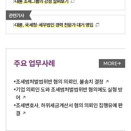
대륜 조세그룹의 강점 살펴보기
관련기사
대륜, 국세청·세무법인 경력 전문가 대거 영입
주요 업무사례
MORE
업무사례 
조세범처벌법위반 혐의 의뢰인, 불송치 결정
기업 의뢰인 도와 조세범처벌법위반 혐의에도 실형 방
어
조세변호사, 허위세금계산서 혐의 의뢰인 집행유예 판
결