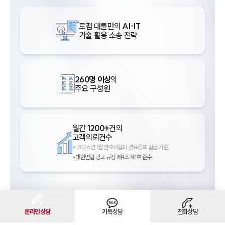
로펌 대륜만의
AI·IT
기술 활용 소송 전략
260명 이상
의
주요 구성원
월간
1200+
건의
고객의뢰건수
*
2026년 1월 변호사협회 경유증표 발급 기준
*대한변협 광고 규정 제4조 제1호 준수
더 많은 강점 살펴보기
온라인상담
카톡상담
전화상담