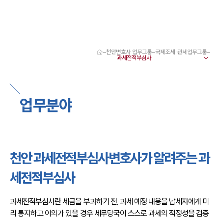
천안변호사 업무그룹
국제조세·관세업무그룹
대륜 천안로펌 강점
서울·대전·천안변호사
천안형사전문변호사
천안이혼전문변호사
업무분야
천안학교폭력변호사
천안부동산변호사
천안음주운전·교통사고변호사
천안변호사 업무분야
천안변호사 주요 업무사례
천안 과세전적부심사변호사가 알려주는 과
천안 분사무소 오시는 길
천안변호사상담 상담접수
세전적부심사
채용정보
과세전적부심사란 세금을 부과하기 전, 과세 예정 내용을 납세자에게 미
리 통지하고 이의가 있을 경우 세무당국이 스스로 과세의 적정성을 검증