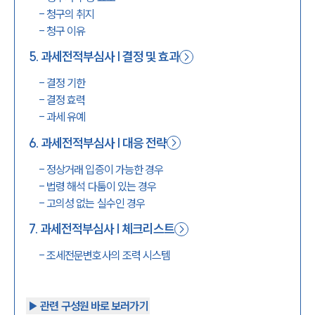
-
청구의 취지
-
청구 이유
5
.
과세전적부심사 | 결정 및 효과
-
결정 기한
-
결정 효력
-
과세 유예
6
.
과세전적부심사 | 대응 전략
-
정상거래 입증이 가능한 경우
-
법령 해석 다툼이 있는 경우
-
고의성 없는 실수인 경우
7
.
과세전적부심사 | 체크리스트
-
조세전문변호사의 조력 시스템
▶︎ 관련 구성원 바로 보러가기