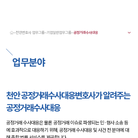
천안변호사 업무그룹
기업일반업무그룹
대륜 천안로펌 강점
서울·대전·천안변호사
천안형사전문변호사
업무분야
천안이혼전문변호사
천안학교폭력변호사
천안부동산변호사
천안음주운전·교통사고변호사
천안변호사 업무분야
천안변호사 주요 업무사례
천안 공정거래수사대응변호사가 알려주는
천안 분사무소 오시는 길
천안변호사상담 상담접수
공정거래수사대응
채용정보
공정거래 수사대응은 물론 공정거래 이슈로 파생되는 민·형사 소송 등
에 효과적으로 대응하기 위해, 공정거래 수사대응 및 사건 전 분야에 대
해 종합 법률 서비스를 제공합니다.