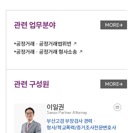
관련 업무분야
MORE
업무분야 
공정거래 · 공정거래법위반
공정거래 · 공정거래 형사소송
관련 구성원
MORE
변호사 페
이일권
Senior Partner Attorney
부산고검 부장검사 경력 ·
형사/학교폭력/증거조사전문변호사