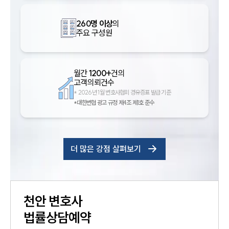
260명 이상
의
주요 구성원
월간
1200+
건의
고객의뢰건수
*
2026년 1월 변호사협회 경유증표 발급 기준
*대한변협 광고 규정 제4조 제1호 준수
더 많은 강점 살펴보기
천안
변호사
법률상담예약