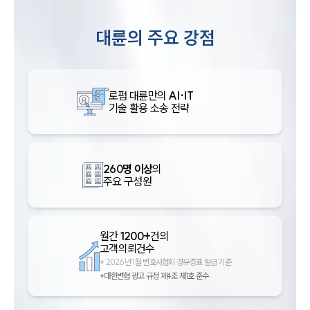
대륜의 주요 강점
로펌 대륜만의
AI·IT
기술 활용 소송 전략
260명 이상
의
주요 구성원
월간
1200+
건의
고객의뢰건수
*
2026년 1월 변호사협회 경유증표 발급 기준
*대한변협 광고 규정 제4조 제1호 준수