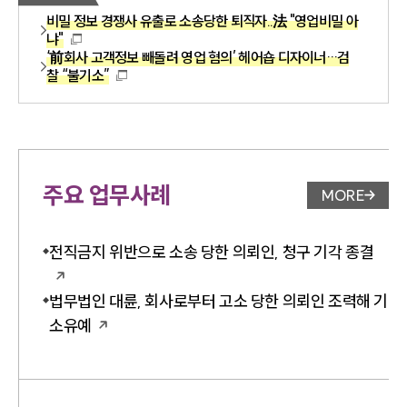
비밀 정보 경쟁사 유출로 소송당한 퇴직자..法 "영업비밀 아
냐"
‘前회사 고객정보 빼돌려 영업 혐의’ 헤어숍 디자이너…검
찰 “불기소”
주요 업무사례
MORE
업무사례 
전직금지 위반으로 소송 당한 의뢰인, 청구 기각 종결
법무법인 대륜, 회사로부터 고소 당한 의뢰인 조력해 기
소유예