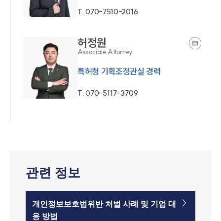
T.
070-7510-2016
허정원
Associate Attorney
특허청 기획조정관실 경력
T.
070-5117-3709
관련 정보
개인정보보호법위반 처벌 사례 및 기업 대
응 방법