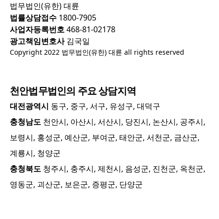
법무법인(유한) 대륜
법률상담접수
1800-7905
사업자등록번호
468-81-02178
광고책임변호사
김국일
Copyright 2022 법무법인(유한) 대륜 all rights reserved
천안
법무법인의 주요 상담지역
대전광역시
동구, 중구, 서구, 유성구, 대덕구
충청남도
천안시, 아산시, 서산시, 당진시, 논산시, 공주시,
보령시, 홍성군, 예산군, 부여군, 태안군, 서천군, 금산군,
계룡시, 청양군
충청북도
청주시, 충주시, 제천시, 음성군, 진천군, 옥천군,
영동군, 괴산군, 보은군, 증평군, 단양군