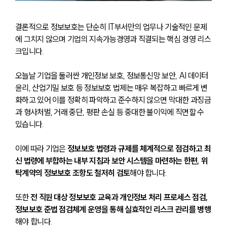
결론적으로 정보보호는 단순히 IT부서만의 업무나 기술적인 문제
에 그치지 않으며 기업의 지속가능경영과 직결되는 핵심 경영 리스
크입니다. 
오늘날 기업을 둘러싼 개인정보 보호, 정보통신망 보안, AI 데이터 
윤리, 산업기밀 보호 등 정보보호 법제는 매우 복잡하고 빠르게 변
화하고 있어 이를 정확히 파악하고 준수하지 않으면 막대한 과징금
과 형사처벌, 거래 중단, 평판 손실 등 중대한 불이익에 직면할 수 
있습니다.
이에 따라 기업은 
정보보호 법령과 규제를 체계적으로 점검하고 최
신 법령에 부합하는 내부 지침과 보안 시스템을 마련하는 한편, 위
탁계약의 정보보호 조항도 철저히 검토
해야 합니다. 
또한
 전 직원 대상 정보보호 교육과 개인정보 처리 프로세스 점검, 
정보보호 준법 점검체계 운영을 통해 실효적인 리스크 관리를 병행
해야 합니다.