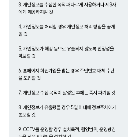
3. 개인정보를 수집한 목적과 다르게 사용하거나 제3자
에게 제공하지말 것
4. 개인정보를 처리할 경우 개인정보 처리 방침을 공개
할 것
5. 개인정보가 해킹 등으로 유출되지 않도록 안정성을 
확보할 것
6. 홈페이지 회원가입을 받는 경우 주민번호 대체 수단
을 도입할 것
7. 개인정보 수집 목적이 달성된 후에는 즉시 파기할 것
8. 개인정보가 유출됐을 경우 5일 이내에 정보주체에게 
통보할 것
9. CCTV를 운영할 경우 설치목적, 촬영범위, 운영방침 
등을 담은 안내판을 설치할 것