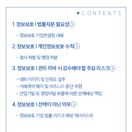
1800-7905
CONTENTS
1
.
정보보호 | 법률자문 필요성
-
정보보호 기업컨설팅 내용
2
.
정보보호 | 개인정보보호 수칙
-
형사 처벌 및 행정 처분
3
.
정보보호 | 관리 미비 시 감수해야 할 주요 리스크
-
대외 이미지 및 신뢰도 실추
-
거래계약 해지 및 비즈니스 중단 위험
-
산업기밀 및 영업비밀 유출에 따른 손해배상 책임
4
.
정보보호 | 선택이 아닌 의무
-
정보보호 기업 법률 리스크 예방 체크리스트