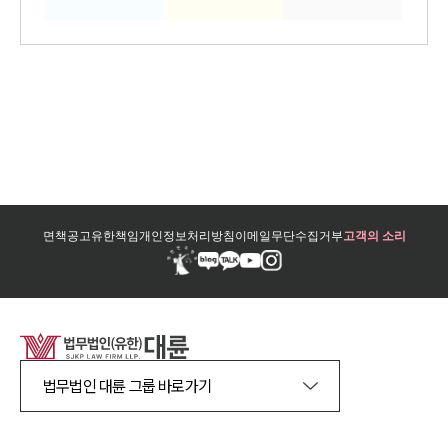
면책공고
유한책임
개인정보처리방침
이메일무단수집거부
고객의 소리
법무법인 대륜 그룹 바로가기