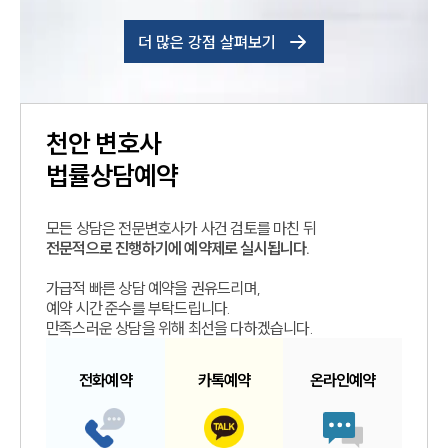
더 많은 강점 살펴보기
천안
변호사
법률상담예약
모든 상담은 전문변호사가 사건 검토를 마친 뒤
전문적으로 진행하기에 예약제로 실시됩니다.
가급적 빠른 상담 예약을 권유드리며,
예약 시간 준수를 부탁드립니다.
만족스러운 상담을 위해 최선을 다하겠습니다.
전화예약
카톡예약
온라인예약