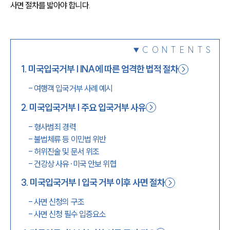
사면 절차를 밟아야 합니다.
1800-7905
CONTENTS
1
.
미국입국거부 | INA에 따른 엄격한 법적 절차
-
여행객 입국거부 사례 예시
2
.
미국입국거부 | 주요 입국거부 사유
-
형사범죄 경력
-
불법체류 등 이민법 위반
-
허위진술 및 문서 위조
-
건강상 사유·미국 안보 위협
3
.
미국입국거부 | 입국 거부 이후 사면 절차
-
사면 신청의 구조
-
사면 신청 필수 입증요소