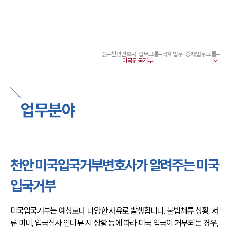
천안변호사 업무그룹
국제법무·중재업무그룹
대륜 천안로펌 강점
서울·대전·천안변호사
천안형사전문변호사
천안이혼전문변호사
업무분야
천안학교폭력변호사
천안부동산변호사
천안음주운전·교통사고변호사
천안변호사 업무분야
천안변호사 주요 업무사례
천안 미국입국거부변호사가 알려주는 미국
천안 분사무소 오시는 길
천안변호사상담 상담접수
입국거부
채용정보
미국입국거부는 예상보다 다양한 사유로 발생합니다. 불법체류 상황, 서
류 미비, 입국심사 인터뷰 시 상황 등에 따라 미국 입국이 거부되는 경우, 