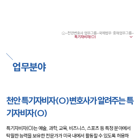
천안변호사 업무그룹
국제법무·중재업무그룹
대륜 천안로펌 강점
서울·대전·천안변호사
천안형사전문변호사
천안이혼전문변호사
업무분야
천안학교폭력변호사
천안부동산변호사
천안음주운전·교통사고변호사
천안변호사 업무분야
천안변호사 주요 업무사례
천안 특기자비자(O)변호사가 알려주는 특
천안 분사무소 오시는 길
천안변호사상담 상담접수
기자비자(O)
채용정보
특기자비자(O)는 예술, 과학, 교육, 비즈니스, 스포츠 등 특정 분야에서 
탁월한 능력을 보유한 전문가가 미국 내에서 활동할 수 있도록 허용하