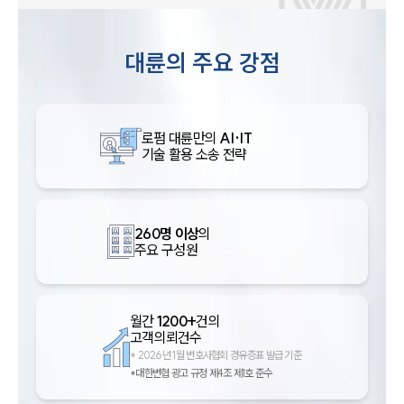
대륜의 주요 강점
로펌 대륜만의
AI·IT
기술 활용 소송 전략
260명 이상
의
주요 구성원
월간
1200+
건의
고객의뢰건수
*
2026년 1월 변호사협회 경유증표 발급 기준
*대한변협 광고 규정 제4조 제1호 준수