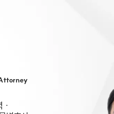
대륜 천안로펌
서울·대전·
천안형사전문
천안이혼전문
천안학교폭력
천안부동산변
Attorney
천안음주운전
천안변호사 
천안변호사 주
·

천안 분사무소
천안변호사상