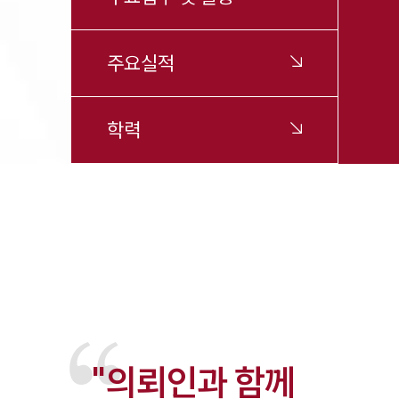
주요실적
학력
"의뢰인과 함께