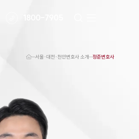
1800-7905
 강점
천안변호사
서울·대전·천안변호사 소개
정준변호사
변호사
변호사
변호사
호사
·교통사고변호사
업무분야
요 업무사례
 오시는 길
담 상담접수