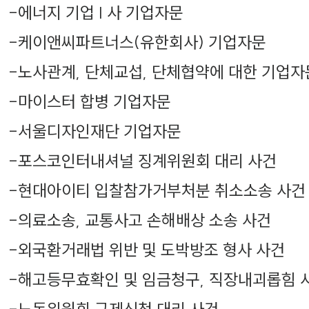
-
에너지 기업 I 사 기업자문
-
케이앤씨파트너스(유한회사) 기업자문
-
노사관계, 단체교섭, 단체협약에 대한 기업자
-
마이스터 합병 기업자문
-
서울디자인재단 기업자문
-
포스코인터내셔널 징계위원회 대리 사건
-
현대아이티 입찰참가거부처분 취소소송 사건
-
의료소송, 교통사고 손해배상 소송 사건
-
외국환거래법 위반 및 도박방조 형사 사건
-
해고등무효확인 및 임금청구, 직장내괴롭힘 