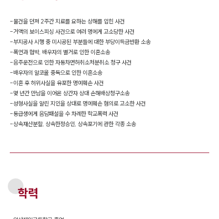
-
물건을 던져 2주간 치료를 요하는 상해를 입힌 사건
-
거액의 보이스피싱 사건으로 여러 명에게 고소당한 사건
-
부지공사 시행 중 미시공된 부분들에 대한 부당이득금반환 소송
-
폭언과 협박, 배우자의 별거로 인한 이혼소송
-
음주운전으로 인한 자동차면허취소처분취소 청구 사건
-
배우자의 알코올 중독으로 인한 이혼소송
-
이혼 후 허위사실을 유포한 명예훼손 사건
-
몇 년간 만남을 이어온 상간자 상대 손해배상청구소송
-
성형사실을 알린 지인을 상대로 명예훼손 혐의로 고소한 사건
-
동급생에게 음담패설을 수 차례한 학교폭력 사건
-
상속재산분할, 상속한정승인, 상속포기에 관한 각종 소송
학력