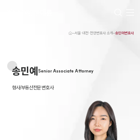
서울·대전·천안변호사 소개
송민예변호사
대륜 천안로펌 강점
서울·대전·천안변호사
천안형사전문변호사
천안이혼전문변호사
송민예
천안학교폭력변호사
Senior Associate Attorney
천안부동산변호사
천안음주운전·교통사고변호사
천안변호사 업무분야
형사/부동산전문 변호사
천안변호사 주요 업무사례
천안 분사무소 오시는 길
천안변호사상담 상담접수
채용정보