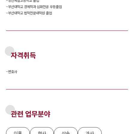
-
양산제일고등학교 졸업
-
부산대학교 경제학과 심화전공 우등졸업
-
부산대학교 법학전문대학원 졸업
자격취득
-
변호사
관련 업무분야
이혼
형사
상속
가사