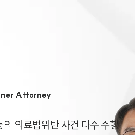
대륜 천안로펌
서울·대전·
천안형사전문
천안이혼전문
천안학교폭력
천안부동산변
tner Attorney
천안음주운전
천안변호사 
천안변호사 주
의 의료법위반 사건 다수 수행 ·

천안 분사무소
천안변호사상