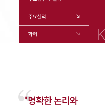
주요실적
K
학력
"명확한 논리와