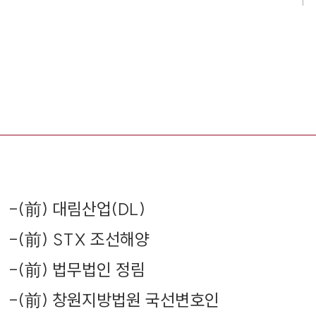
-
(前) 대림산업(DL)
-
(前) STX 조선해양
-
(前) 법무법인 정림
-
(前) 창원지방법원 국선변호인