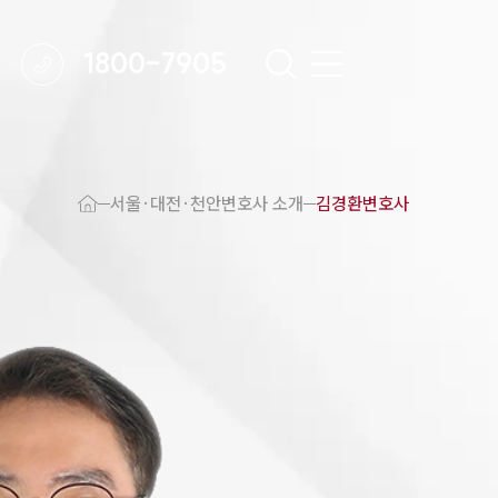
1800-7905
 강점
천안변호사
서울·대전·천안변호사 소개
김경환변호사
변호사
변호사
변호사
호사
·교통사고변호사
업무분야
요 업무사례
 오시는 길
담 상담접수