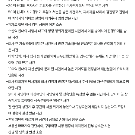
-
20억 원대의 투자사기 피의자를 변호하여, 수사단계에서 무혐의 받은 사건
-
50억 원대의 사기행위가 무혐의 처분을 받은 사건에서, 피해자를 대리해 검찰항고 진행하
며 계약서의 의미를 설명해 재기수사 명령 받은 사건
-
위자료 절반 이상 감액 성공한 이혼 소송
-
수십억 원대의 시행사 대표의 횡령 행위가 문제된 사안에서 이를 방어하여 집행유예를 받
은 사건
-
회사 간 기술유출이 문제된 사건에서 관련 기술내용을 전달받은 회사를 변호해 무혐의 받
은 사건
-
대학 입학, 회사 입사 등과 관련하여 공무집행방해 및 업무방해가 문제된 사안에서 이를 방
어해 무죄 받은 사건
-
100억 원대의 재산분할이 문제 된 사건에서 높은 기여도를 인정받아 재산분할이 유리하게
인용된 사건
-
회사 대표자인 당사자의 회사 경영과 관련된 재산(회사 주식 등)을 재산분할되지 않도록 방
어한 사건
-
3대가 사망하여 피상속인의 사망일자 및 상속인을 특정할 수 없는 사건에서, 당사자 및 상
속개시일 특정하여 상속분할청구 인용된 사건
-
전 연인과 성관계 후 강간죄 처벌 위기에 놓였으나 구성요건에 해당하지 않는다고 주장하
여 불송치 결정 받은 사건
-
혼인 파탄에 이르게 한 상간남 상대로 손해배상 청구 소송
-
부동산 매매계약 관련하여, 구두약정 사항 입증해 의뢰인이 전부 승소한 사건
-
친권 및 양육권 변경 소송