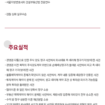
-
서울지방변호사회 건설부동산법 전문연수
-
검찰 심화 실무수습
주요실적
-
경영권 다툼으로 인한 주식 양도 청구 사안에서 회사대표 측 대리해 청구기각(방어)한 사건
-
경영권 이전 목적의 주식양도계약 위반으로 손해배상청구가 들어온 사안에서 피고 측 대리
해 청구 기각(방어)한 사건
-
물품제작계약의 존재가 확인되지 않은 사안에서, 계약 내용 입증해 대금청구 인용된 사건
-
투자계약서 해석이 문제 된 사안에서, 원고 대리해 계약 조건 상 투자금 회수가 가능함을
밝혀 투자금 돌려받은 사건
-
협의이혼 후 밀린 자녀 양육비 청구 소송
-
부동산 매매계약의 해석이 문제된 사안에서, 제반사정 입증해 의뢰인이 전부 승소한 사건
-
수억 원 청구 성공한 이혼 재산분할 소송
-
30억 원대의 공사대금 사기가 문제 된 사안을 변호하여 수사단계에서 무혐의 받은 사건