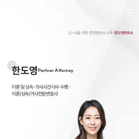
서울·대전·천안변호사 소개
한도영변호사
대륜 천안로펌 강점
서울·대전·천안변호사
천안형사전문변호사
천안이혼전문변호사
한도영
천안학교폭력변호사
Partner Attorney
천안부동산변호사
천안음주운전·교통사고변호사
천안변호사 업무분야
이혼 및 상속·가사사건 다수 수행 · 

천안변호사 주요 업무사례
이혼/상속/가사전문변호사
천안 분사무소 오시는 길
천안변호사상담 상담접수
채용정보