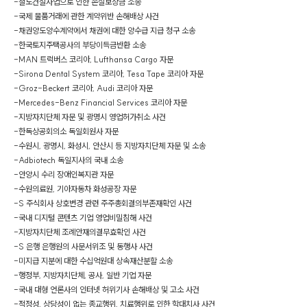
-
철도건설사업으로 인한 손실보상금 소송
-
국제 물품거래에 관한 계약위반 손해배상 사건
-
채권양도양수계약에서 채권에 대한 양수급 지급 청구 소송
-
한국토지주택공사의 부당이득금반환 소송
-
MAN 트럭버스 코리아, Lufthansa Cargo 자문
-
Sirona Dental System 코리아, Tesa Tape 코리아 자문
-
Groz-Beckert 코리아, Audi 코리아 자문
-
Mercedes-Benz Financial Services 코리아 자문
-
지방자치단체 자문 및 광명시 영업허가취소 사건
-
한독상공회의소 독일회원사 자문
-
수원시, 광명시, 화성시, 안산시 등 지방자치단체 자문 및 소송
-
Adbiotech 독일지사의 국내 소송
-
안양시 수리 장애인복지관 자문
-
수원의료원, 기아자동차 화성공장 자문
-
S 주식회사 상호변경 관련 주주총회결의부존재확인 사건
-
국내 디지털 콘텐츠 기업 영업비밀침해 사건
-
지방자치단체 조례안재의결무효확인 사건
-
S 은행 은행원의 사문서위조 및 동행사 사건
-
미지급 지분에 대한 수십억원대 상속재산분할 소송
-
행정부, 지방자치단체, 공사, 일반 기업 자문
-
국내 대형 언론사의 인터넷 허위기사 손해배상 및 고소 사건
-
적정성, 상당성이 없는 종교행위, 치료행위로 인한 학대치사 사건