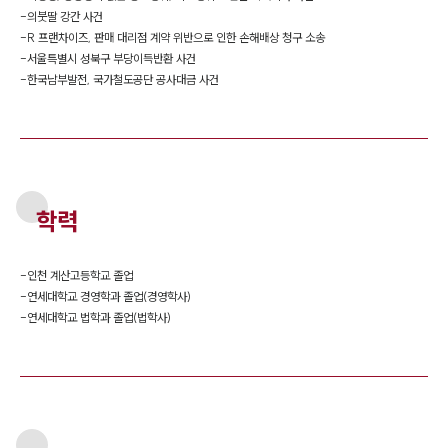
-
의붓딸 강간 사건
-
R 프랜차이즈, 판매 대리점 계약 위반으로 인한 손해배상 청구 소송
-
서울특별시 성북구 부당이득반환 사건
-
한국남부발전, 국가철도공단 공사대금 사건
학력
-
인천 계산고등학교 졸업
-
연세대학교 경영학과 졸업(경영학사)
-
연세대학교 법학과 졸업(법학사)