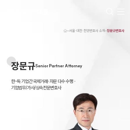
서울·대전·천안변호사 소개
장문규변호사
대륜 천안로펌 강점
서울·대전·천안변호사
천안형사전문변호사
천안이혼전문변호사
장문규
천안학교폭력변호사
Senior Partner Attorney
천안부동산변호사
천안음주운전·교통사고변호사
천안변호사 업무분야
한-독 기업간 국제거래·자문 다수 수행 ·

천안변호사 주요 업무사례
천안 분사무소 오시는 길
천안변호사상담 상담접수
채용정보